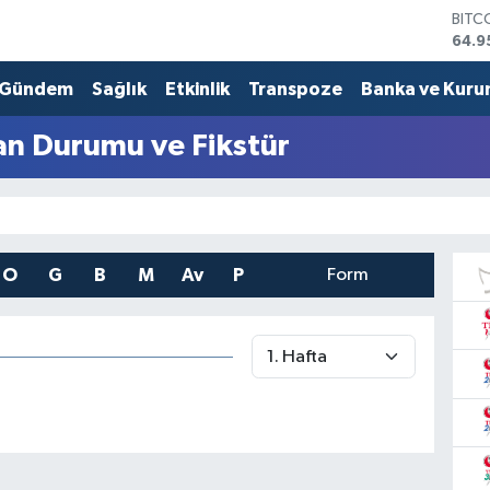
BITC
64.9
DOL
47,7
Gündem
Sağlık
Etkinlik
Transpoze
Banka ve Kuru
EUR
55,2
an Durumu ve Fikstür
STER
64,4
GRAM
6660
BİST
13.7
O
G
B
M
Av
P
Form