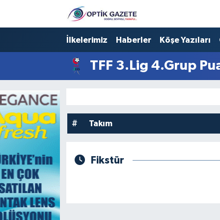
Nöbetçi Eczaneler
İlkelerimiz
Haberler
Köşe Yazıları
Hava Durumu
TFF 3.Lig 4.Grup Pu
İstanbul Namaz Vakitleri
Trafik Durumu
#
Takım
Süper Lig Puan Durumu ve Fikstür
Fikstür
Tüm Manşetler
Son Dakika Haberleri
Haber Arşivi