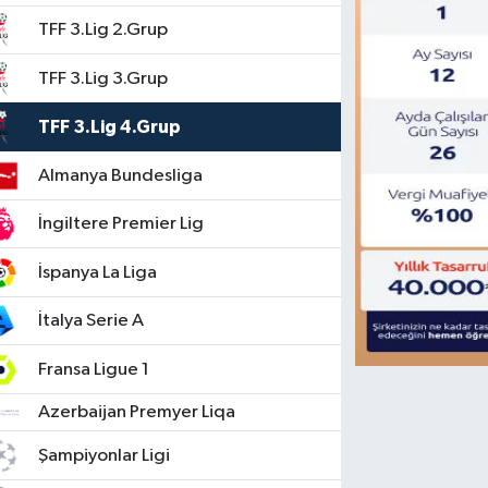
TFF 3.Lig 2.Grup
TFF 3.Lig 3.Grup
TFF 3.Lig 4.Grup
Almanya Bundesliga
İngiltere Premier Lig
İspanya La Liga
İtalya Serie A
Fransa Ligue 1
Azerbaijan Premyer Liqa
Şampiyonlar Ligi