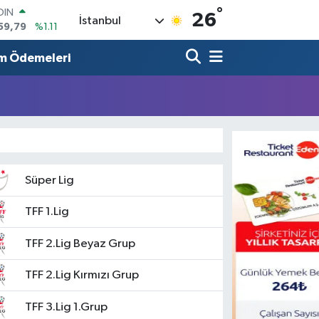
°
OIN
26
İstanbul
59,79
%1.11
AR
436
%0.18
m Ödemeleri
O
510
%0.32
LİN
811
%0.38
 ALTIN
.55
%0.03
100
79
%-14
Süper Lig
TFF 1.Lig
TFF 2.Lig Beyaz Grup
TFF 2.Lig Kırmızı Grup
TFF 3.Lig 1.Grup