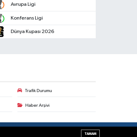
Avrupa Ligi
Konferans Ligi
Dünya Kupası 2026
Trafik Durumu
Haber Arşivi
Haber Yazılımı:
TE Bilişim
TAMAM