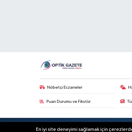
Nöbetçi Eczaneler
H
Puan Durumu ve Fikstür
Tü
RSS
Copyright © 2026. Her hakkı saklıdır
En iyi site deneyimi sağlamak için çerezlerde