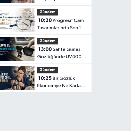
Işık Hassasiyeti Hafife
Gündem
Alınmamalı
10:20
Progresif Cam
Tasarımlarında Son 10
Yılın Yenilikleri
Gündem
13:00
Sahte Güneş
Gözlüğünde UV400
ve CE İbaresi Tek
Gündem
Başına Yeterli mi?
10:25
Bir Gözlük
Ekonomiye Ne Kadar
Katkı Sağlayabilir?