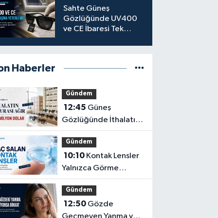
Sahte Güneş
Gözlüğünde UV400
ve CE İbaresi Tek
Başına Yeterli mi?
on Haberler
Gündem
12:45
Güneş
Gözlüğünde İthalatın
Ağır Faturası: 162
Gündem
Milyon Dolar
10:10
Kontak Lensler
Yalnızca Görme
Düzeltme Aracı
Gündem
Olmayabilir
12:50
Gözde
Geçmeyen Yanma ve