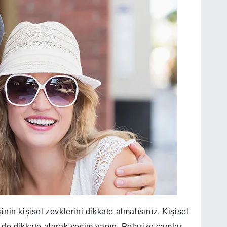
in kişisel zevklerini dikkate almalısınız. Kişisel
eri de dikkate alarak seçim yapın. Polarize camlar