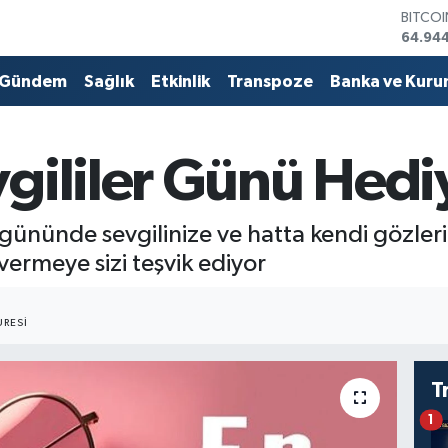
DOLA
47,74
EURO
55,25
Gündem
Sağlık
Etkinlik
Transpoze
Banka ve Kuru
STERLİ
64,481
GRAM 
6660.
gililer Günü Hedi
BİST1
13.779
BITCO
gününde sevgilinize ve hatta kendi gözlerin
64.94
vermeye sizi teşvik ediyor
RESI
T
1