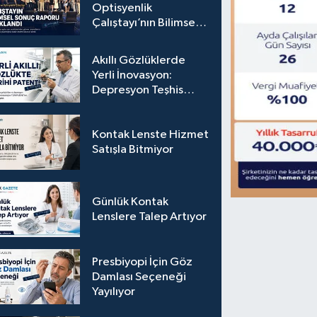
Optisyenlik
Çalıştayı’nın Bilimsel
Sonuç Raporu
Açıklandı
Akıllı Gözlüklerde
Yerli İnovasyon:
Depresyon Teşhis
Eden Gözlüğe
Türkpatent Onayı
Kontak Lenste Hizmet
Satışla Bitmiyor
Günlük Kontak
Lenslere Talep Artıyor
Presbiyopi İçin Göz
Damlası Seçeneği
Yayılıyor