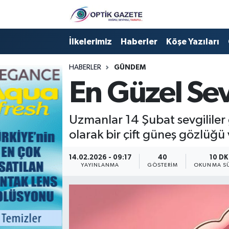
Nöbetçi Eczaneler
İlkelerimiz
Haberler
Köşe Yazıları
Hava Durumu
HABERLER
GÜNDEM
En Güzel Sev
İstanbul Namaz Vakitleri
Trafik Durumu
Uzmanlar 14 Şubat sevgililer 
olarak bir çift güneş gözlüğü 
Süper Lig Puan Durumu ve Fikstür
14.02.2026 - 09:17
40
10 DK
YAYINLANMA
GÖSTERIM
OKUNMA SÜ
Tüm Manşetler
Son Dakika Haberleri
Haber Arşivi