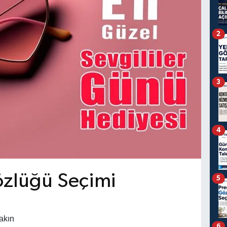
2
3
4
zlüğü Seçimi
5
akın
6