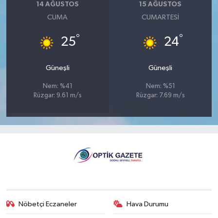
14 AĞUSTOS
15 AĞUSTOS
CUMA
CUMARTESI
°
°
25
24
Güneşli
Güneşli
Nem: %41
Nem: %51
Rüzgar: 9.61 m/s
Rüzgar: 7.69 m/s
Nöbetçi Eczaneler
Hava Durumu