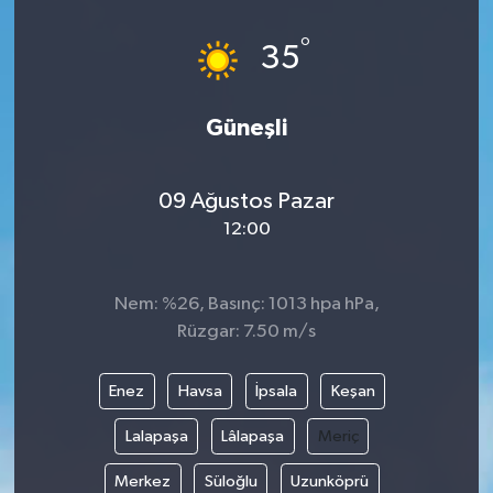
°
35
Güneşli
09 Ağustos Pazar
12:00
Nem: %26, Basınç: 1013 hpa hPa,
Rüzgar: 7.50 m/s
Enez
Havsa
İpsala
Keşan
Lalapaşa
Lâlapaşa
Meriç
Merkez
Süloğlu
Uzunköprü