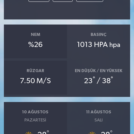
NEM
BASINÇ
%26
1013 HPA
hpa
RÜZGAR
EN DÜŞÜK / EN YÜKSEK
°
°
7.50 M/S
23
/ 38
10 AĞUSTOS
11 AĞUSTOS
PAZARTESI
SALI
°
°