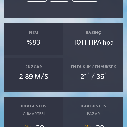
NEM
BASINÇ
%83
1011 HPA
hpa
RÜZGAR
EN DÜŞÜK / EN YÜKSEK
°
°
2.89 M/S
21
/ 36
08 AĞUSTOS
09 AĞUSTOS
CUMARTESI
PAZAR
°
°