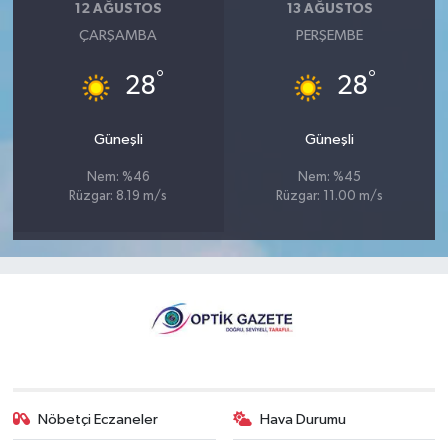
12 AĞUSTOS
13 AĞUSTOS
ÇARŞAMBA
PERŞEMBE
°
°
28
28
Güneşli
Güneşli
Nem: %46
Nem: %45
Rüzgar: 8.19 m/s
Rüzgar: 11.00 m/s
Nöbetçi Eczaneler
Hava Durumu