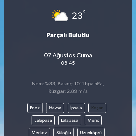
°
23
Parçalı Bulutlu
07 Ağustos Cuma
08:45
Nem: %83, Basınç: 1011 hpa hPa,
Rüzgar: 2.89 m/s
Enez
Havsa
İpsala
Keşan
Lalapaşa
Lâlapaşa
Meriç
Merkez
Süloğlu
Uzunköprü