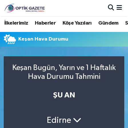
Nöbetçi Eczaneler
İlkelerimiz
Haberler
Köşe Yazıları
Gündem
S
Hava Durumu
Keşan Hava Durumu
İstanbul Namaz Vakitleri
Trafik Durumu
Keşan Bugün, Yarın ve 1 Haftalık
Hava Durumu Tahmini
Süper Lig Puan Durumu ve Fikstür
ŞU AN
Tüm Manşetler
Son Dakika Haberleri
Edirne
Haber Arşivi