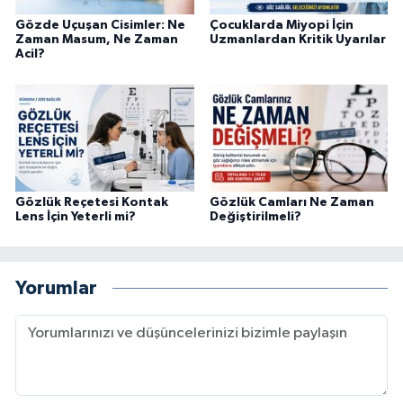
Gözde Uçuşan Cisimler: Ne
Çocuklarda Miyopi İçin
Zaman Masum, Ne Zaman
Uzmanlardan Kritik Uyarılar
Acil?
Gözlük Reçetesi Kontak
Gözlük Camları Ne Zaman
Lens İçin Yeterli mi?
Değiştirilmeli?
Yorumlar