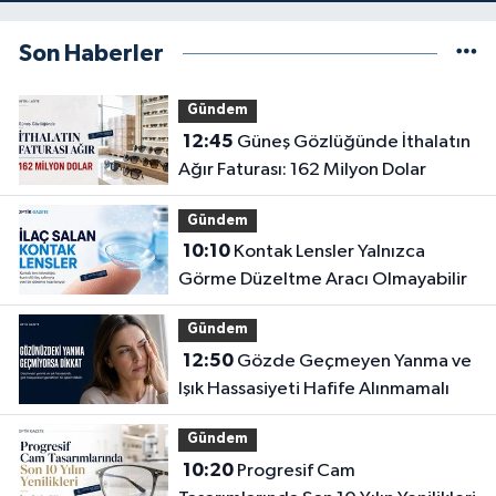
Son Haberler
Gündem
12:45
Güneş Gözlüğünde İthalatın
Ağır Faturası: 162 Milyon Dolar
Gündem
10:10
Kontak Lensler Yalnızca
Görme Düzeltme Aracı Olmayabilir
Gündem
12:50
Gözde Geçmeyen Yanma ve
Işık Hassasiyeti Hafife Alınmamalı
Gündem
10:20
Progresif Cam