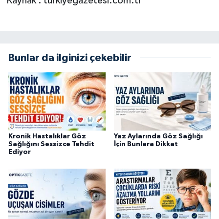
Kaynak : turkiyegazetesi.com.tr
Bunlar da ilginizi çekebilir
Kronik Hastalıklar Göz
Yaz Aylarında Göz Sağlığı
Sağlığını Sessizce Tehdit
İçin Bunlara Dikkat
Ediyor