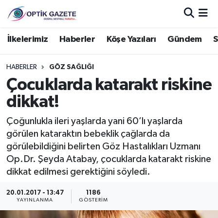
Nöbetçi Eczaneler
İlkelerimiz
Haberler
Köşe Yazıları
Gündem
S
Hava Durumu
HABERLER
GÖZ SAĞLIĞI
Çocuklarda katarakt riskine
İstanbul Namaz Vakitleri
dikkat!
Trafik Durumu
​Çoğunlukla ileri yaşlarda yani 60’lı yaşlarda
görülen kataraktın bebeklik çağlarda da
Süper Lig Puan Durumu ve Fikstür
görülebildiğini belirten Göz Hastalıkları Uzmanı
Op.Dr. Şeyda Atabay, çocuklarda katarakt riskine
Tüm Manşetler
dikkat edilmesi gerektiğini söyledi.
Son Dakika Haberleri
20.01.2017 - 13:47
1186
YAYINLANMA
GÖSTERIM
Haber Arşivi