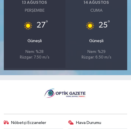
13 AĞUSTOS
14 AĞUSTOS
PERŞEMBE
CUMA
°
°
27
25
Güneşli
Güneşli
Nem: %28
Nem: %29
Rüzgar: 7.50 m/s
Rüzgar: 6.50 m/s
Nöbetçi Eczaneler
Hava Durumu