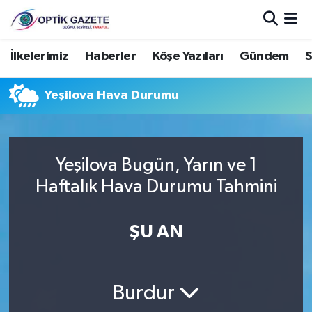
Nöbetçi Eczaneler
İlkelerimiz
Haberler
Köşe Yazıları
Gündem
S
Hava Durumu
Yeşilova Hava Durumu
İstanbul Namaz Vakitleri
Trafik Durumu
Yeşilova Bugün, Yarın ve 1
Haftalık Hava Durumu Tahmini
Süper Lig Puan Durumu ve Fikstür
ŞU AN
Tüm Manşetler
Son Dakika Haberleri
Burdur
Haber Arşivi