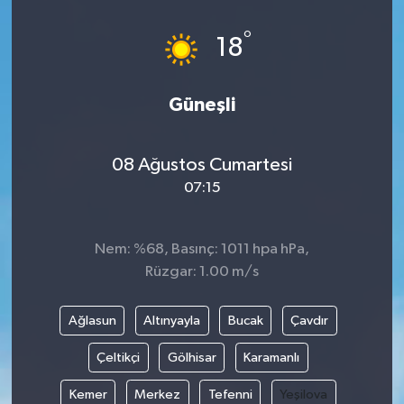
°
18
Güneşli
08 Ağustos Cumartesi
07:15
Nem: %68, Basınç: 1011 hpa hPa,
Rüzgar: 1.00 m/s
Ağlasun
Altınyayla
Bucak
Çavdır
Çeltikçi
Gölhisar
Karamanlı
Kemer
Merkez
Tefenni
Yeşilova