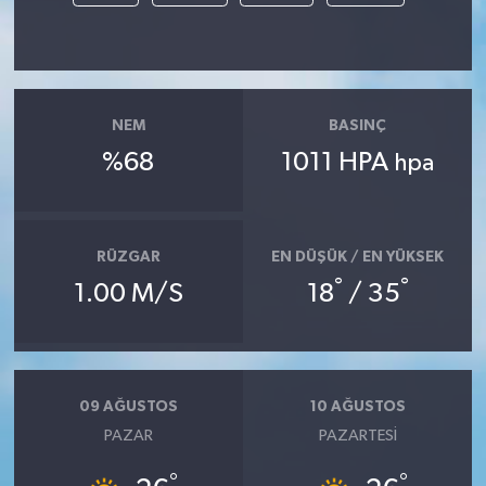
NEM
BASINÇ
%68
1011 HPA
hpa
RÜZGAR
EN DÜŞÜK / EN YÜKSEK
°
°
1.00 M/S
18
/ 35
09 AĞUSTOS
10 AĞUSTOS
PAZAR
PAZARTESI
°
°