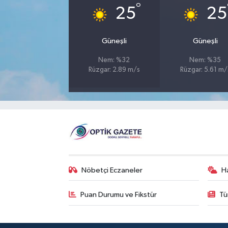
°
25
25
Güneşli
Güneşli
Nem: %32
Nem: %35
Rüzgar: 2.89 m/s
Rüzgar: 5.61 m/
Nöbetçi Eczaneler
H
Puan Durumu ve Fikstür
Tü