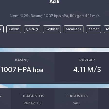
Açık
Nem: %29, Basınç: 1007 hpa hPa, Rüzgar: 4.11 m/s
k
Çavdır
Çeltikçi
Gölhisar
Karamanlı
Kemer
M
BASINÇ
RÜZGAR
1007 HPA
4.11 M/S
hpa
S
10 AĞUSTOS
11 AĞUSTOS
PAZARTESI
SALI