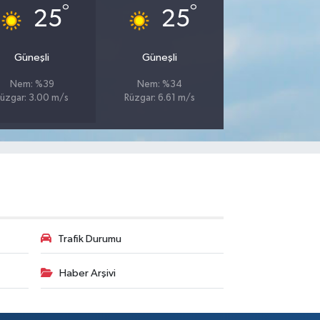
°
°
25
25
Güneşli
Güneşli
Nem: %39
Nem: %34
üzgar: 3.00 m/s
Rüzgar: 6.61 m/s
Trafik Durumu
Haber Arşivi