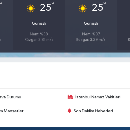
°
°
°
25
25
Güneşli
Güneşli
Nem: %38
Nem: %37
s
Rüzgar: 3.81 m/s
Rüzgar: 3.39 m/s
R
ava Durumu
İstanbul Namaz Vakitleri
m Manşetler
Son Dakika Haberleri