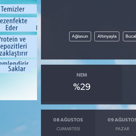
Ağlasun
Altınyayla
Buca
NEM
%29
08 AĞUSTOS
09 AĞUSTO
CUMARTESI
PAZAR