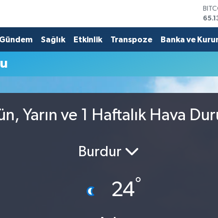
BIT
65.1
DOL
47,
Gündem
Sağlık
Etkinlik
Transpoze
Banka ve Kuru
EUR
55,
mu
STE
64,
GRA
664
BİS
ün, Yarın ve 1 Haftalık Hava Du
13.7
Burdur
°
24