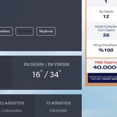
erkez
Tefenni
Yeşilova
EN DÜŞÜK / EN YÜKSEK
°
°
16
/ 34
12 AĞUSTOS
13 AĞUSTOS
ÇARŞAMBA
PERŞEMBE