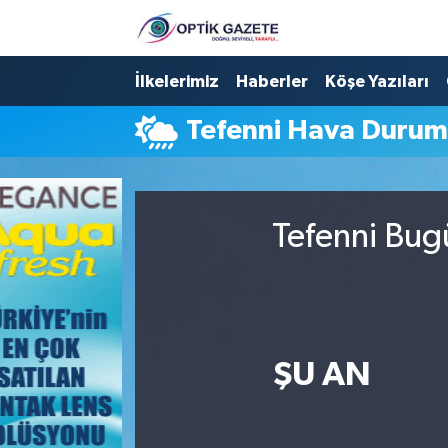
Nöbetçi Eczaneler
İlkelerimiz
Haberler
Köşe Yazıları
Tefenni Hava Duru
Hava Durumu
İstanbul Namaz Vakitleri
Tefenni Bug
Trafik Durumu
Süper Lig Puan Durumu ve Fikstür
Tüm Manşetler
ŞU AN
Son Dakika Haberleri
Haber Arşivi