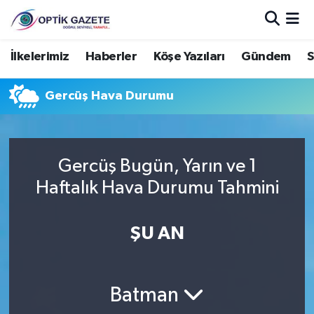
Nöbetçi Eczaneler
İlkelerimiz
Haberler
Köşe Yazıları
Gündem
S
Hava Durumu
Gercüş Hava Durumu
İstanbul Namaz Vakitleri
Trafik Durumu
Gercüş Bugün, Yarın ve 1
Haftalık Hava Durumu Tahmini
Süper Lig Puan Durumu ve Fikstür
ŞU AN
Tüm Manşetler
Son Dakika Haberleri
Batman
Haber Arşivi