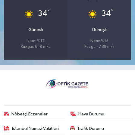
°
°
34
34
Güneşli
Güneşli
Nem: %17
Nem: %15
Rüzgar: 6.19 m/s
Rüzgar: 7.89 m/s
Nöbetçi Eczaneler
Hava Durumu
İstanbul Namaz Vakitleri
Trafik Durumu