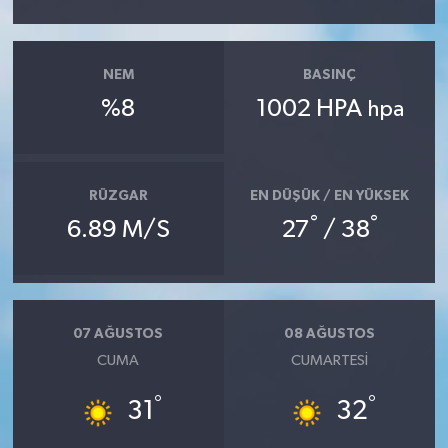
NEM
BASINÇ
%8
1002 HPA
hpa
RÜZGAR
EN DÜŞÜK / EN YÜKSEK
°
°
6.89 M/S
27
/ 38
07 AĞUSTOS
08 AĞUSTOS
CUMA
CUMARTESI
°
°
31
32