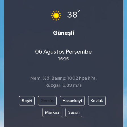
°
38
Güneşli
06 Ağustos Perşembe
15:15
Nem: %8, Basınç: 1002 hpa hPa,
Rüzgar: 6.89 m/s
Beşiri
Gercüş
Hasankeyf
Kozluk
Merkez
Sason