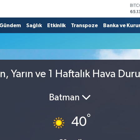
BIT
65.1
DOL
47,
Gündem
Sağlık
Etkinlik
Transpoze
Banka ve Kuru
EUR
55,1
STER
64,
GRA
6618
BİST
n, Yarın ve 1 Haftalık Hava Du
13.7
Batman
°
40