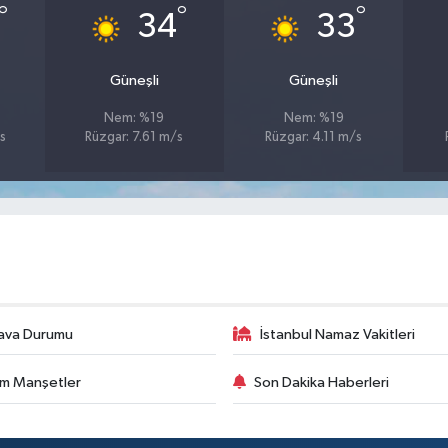
°
°
°
34
33
Güneşli
Güneşli
Nem: %19
Nem: %19
s
Rüzgar: 7.61 m/s
Rüzgar: 4.11 m/s
ava Durumu
İstanbul Namaz Vakitleri
m Manşetler
Son Dakika Haberleri