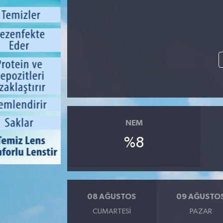
NEM
%8
08 AĞUSTOS
09 AĞUSTO
CUMARTESI
PAZAR