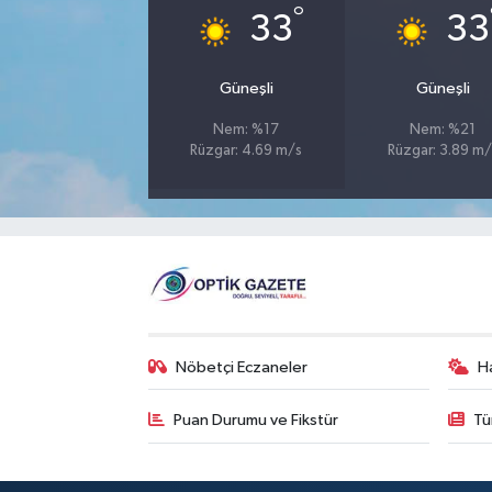
°
33
33
Güneşli
Güneşli
Nem: %17
Nem: %21
Rüzgar: 4.69 m/s
Rüzgar: 3.89 m/
Nöbetçi Eczaneler
H
Puan Durumu ve Fikstür
Tü