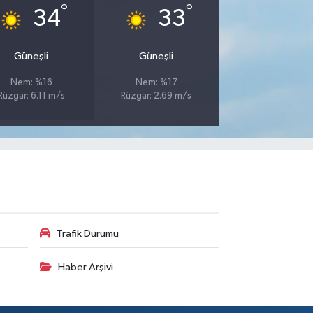
°
°
34
33
Güneşli
Güneşli
Nem: %16
Nem: %17
Rüzgar: 6.11 m/s
Rüzgar: 2.69 m/s
Trafik Durumu
Haber Arşivi