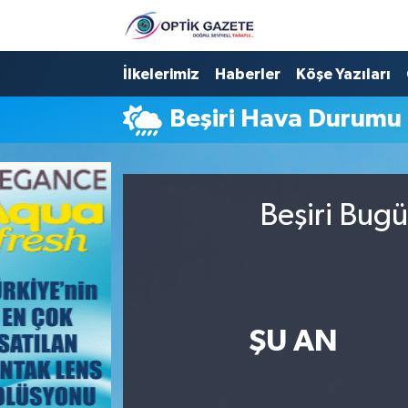
Nöbetçi Eczaneler
İlkelerimiz
Haberler
Köşe Yazıları
Beşiri Hava Durumu
Hava Durumu
İstanbul Namaz Vakitleri
Beşiri Bugü
Trafik Durumu
Süper Lig Puan Durumu ve Fikstür
Tüm Manşetler
ŞU AN
Son Dakika Haberleri
Haber Arşivi