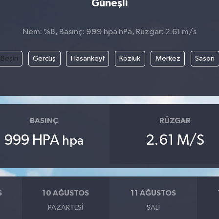
Güneşli
Nem: %8, Basınç: 999 hpa hPa, Rüzgar: 2.61 m/s
Beşiri
Gercüş
Hasankeyf
Kozluk
Merkez
Sason
BASINÇ
RÜZGAR
999 HPA
2.61 M/S
hpa
S
10 AĞUSTOS
11 AĞUSTOS
PAZARTESI
SALI