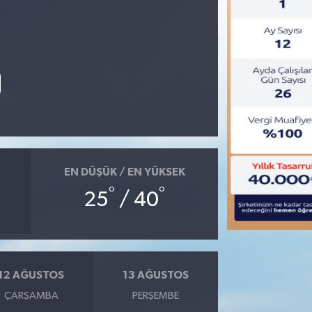
EN DÜŞÜK / EN YÜKSEK
°
°
25
/ 40
12 AĞUSTOS
13 AĞUSTOS
ÇARŞAMBA
PERŞEMBE