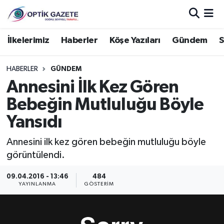
Nöbetçi Eczaneler
İlkelerimiz
Haberler
Köşe Yazıları
Gündem
S
Hava Durumu
HABERLER
GÜNDEM
Annesini İlk Kez Gören
İstanbul Namaz Vakitleri
Bebeğin Mutluluğu Böyle
Trafik Durumu
Yansıdı
Süper Lig Puan Durumu ve Fikstür
Annesini ilk kez gören bebeğin mutluluğu böyle
görüntülendi.
Tüm Manşetler
09.04.2016 - 13:46
484
YAYINLANMA
GÖSTERIM
Son Dakika Haberleri
Haber Arşivi