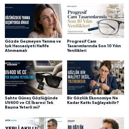
Gözde Geçmeyen Yanma ve
Progresif Cam
Işık Hassasiyeti Hafife
Tasarımlarında Son 10 Yılın
Alınmamalı
Yenilikleri
Sahte Güneş Gözlüğünde
Bir Gözlük Ekonomiye Ne
UV400 ve CE İbaresi Tek
Kadar Katkı Sağlayabilir?
Başına Yeterli mi?