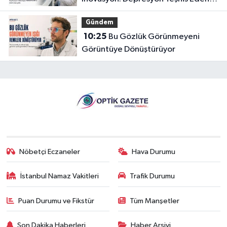
Gözlüğe Türkpatent Onayı
Gündem
10:25
Bu Gözlük Görünmeyeni
Görüntüye Dönüştürüyor
Nöbetçi Eczaneler
Hava Durumu
İstanbul Namaz Vakitleri
Trafik Durumu
Puan Durumu ve Fikstür
Tüm Manşetler
Son Dakika Haberleri
Haber Arşivi