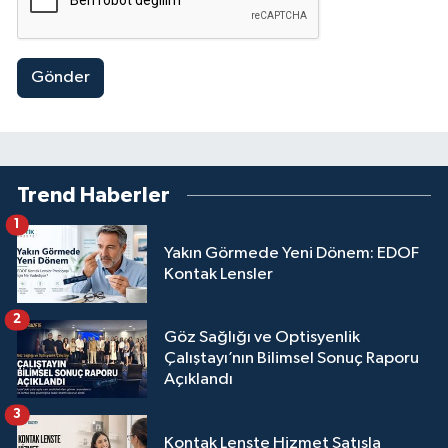
Gönder
Trend Haberler
1
Yakın Görmede Yeni Dönem: EDOF
Kontak Lensler
2
Göz Sağlığı ve Optisyenlik
Çalıştayı’nın Bilimsel Sonuç Raporu
Açıklandı
3
Kontak Lenste Hizmet Satışla