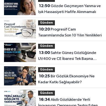
12:50
Gözde Geçmeyen Yanma ve
Işık Hassasiyeti Hafife Alınmamalı
Gündem
10:20
Progresif Cam
Tasarımlarında Son 10 Yılın Yenilikleri
Gündem
13:00
Sahte Güneş Gözlüğünde
UV400 ve CE İbaresi Tek Başına
Yeterli mi?
Gündem
10:25
Bir Gözlük Ekonomiye Ne
Kadar Katkı Sağlayabilir?
Gündem
16:34
Akıllı Gözlüklerde Yerli
İnovasyon: Depresyon Teşhis Eden