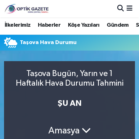
Nöbetçi Eczaneler
İlkelerimiz
Haberler
Köşe Yazıları
Gündem
S
Hava Durumu
Taşova Hava Durumu
İstanbul Namaz Vakitleri
Trafik Durumu
Taşova Bugün, Yarın ve 1
Haftalık Hava Durumu Tahmini
Süper Lig Puan Durumu ve Fikstür
ŞU AN
Tüm Manşetler
Son Dakika Haberleri
Amasya
Haber Arşivi