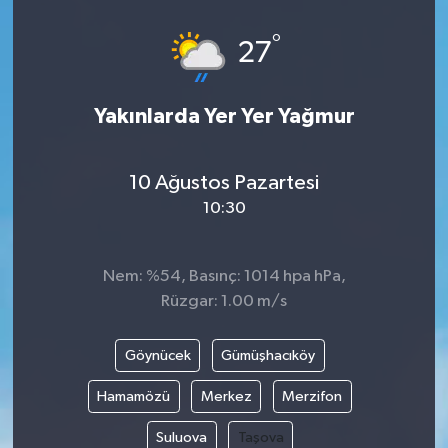
°
27
Yakınlarda Yer Yer Yağmur
10 Ağustos Pazartesi
10:30
Nem: %54, Basınç: 1014 hpa hPa,
Rüzgar: 1.00 m/s
Göynücek
Gümüşhacıköy
Hamamözü
Merkez
Merzifon
Suluova
Taşova