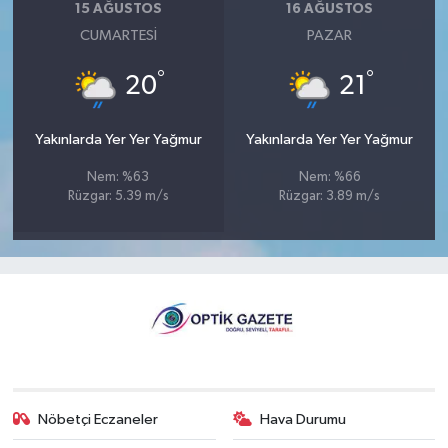
15 AĞUSTOS
16 AĞUSTOS
CUMARTESI
PAZAR
°
°
20
21
Yakınlarda Yer Yer Yağmur
Yakınlarda Yer Yer Yağmur
Nem: %63
Nem: %66
Rüzgar: 5.39 m/s
Rüzgar: 3.89 m/s
Nöbetçi Eczaneler
Hava Durumu