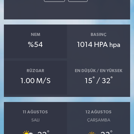
NEM
BASINÇ
%54
1014 HPA
hpa
RÜZGAR
EN DÜŞÜK / EN YÜKSEK
°
°
1.00 M/S
15
/ 32
11 AĞUSTOS
12 AĞUSTOS
SALI
ÇARŞAMBA
°
°