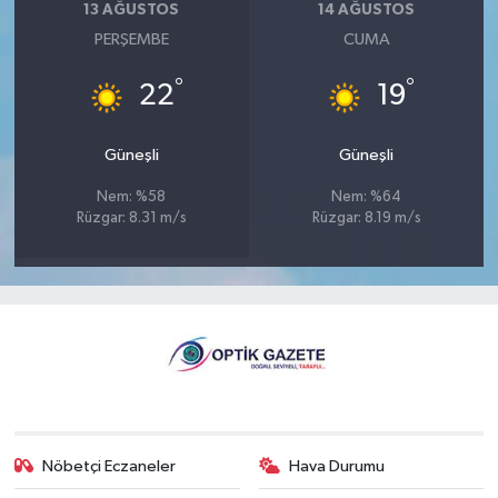
13 AĞUSTOS
14 AĞUSTOS
PERŞEMBE
CUMA
°
°
22
19
Güneşli
Güneşli
Nem: %58
Nem: %64
Rüzgar: 8.31 m/s
Rüzgar: 8.19 m/s
Nöbetçi Eczaneler
Hava Durumu