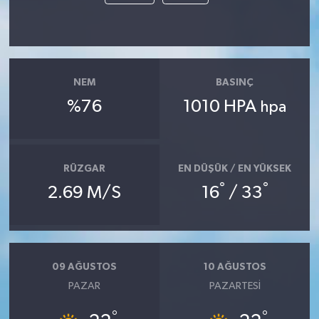
NEM
BASINÇ
%76
1010 HPA
hpa
RÜZGAR
EN DÜŞÜK / EN YÜKSEK
°
°
2.69 M/S
16
/ 33
09 AĞUSTOS
10 AĞUSTOS
PAZAR
PAZARTESI
°
°