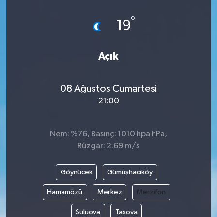
°
19
Açık
08 Ağustos Cumartesi
21:00
Nem: %76, Basınç: 1010 hpa hPa,
Rüzgar: 2.69 m/s
Göynücek
Gümüşhacıköy
Hamamözü
Merkez
Merzifon
Suluova
Taşova