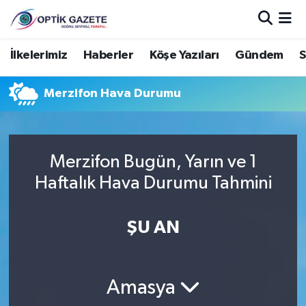
Nöbetçi Eczaneler
İlkelerimiz
Haberler
Köşe Yazıları
Gündem
S
Hava Durumu
Merzifon Hava Durumu
İstanbul Namaz Vakitleri
Trafik Durumu
Merzifon Bugün, Yarın ve 1
Haftalık Hava Durumu Tahmini
Süper Lig Puan Durumu ve Fikstür
ŞU AN
Tüm Manşetler
Son Dakika Haberleri
Amasya
Haber Arşivi