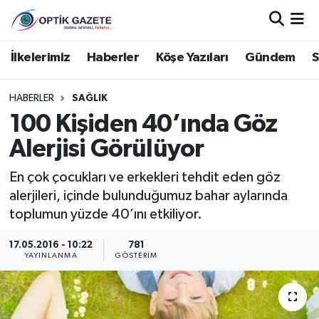
Nöbetçi Eczaneler
İlkelerimiz
Haberler
Köşe Yazıları
Gündem
S
Hava Durumu
HABERLER
SAĞLIK
100 Kişiden 40’ında Göz
İstanbul Namaz Vakitleri
Alerjisi Görülüyor
Trafik Durumu
En çok çocukları ve erkekleri tehdit eden göz
alerjileri, içinde bulunduğumuz bahar aylarında
Süper Lig Puan Durumu ve Fikstür
toplumun yüzde 40’ını etkiliyor.
Tüm Manşetler
17.05.2016 - 10:22
781
YAYINLANMA
GÖSTERIM
Son Dakika Haberleri
Haber Arşivi