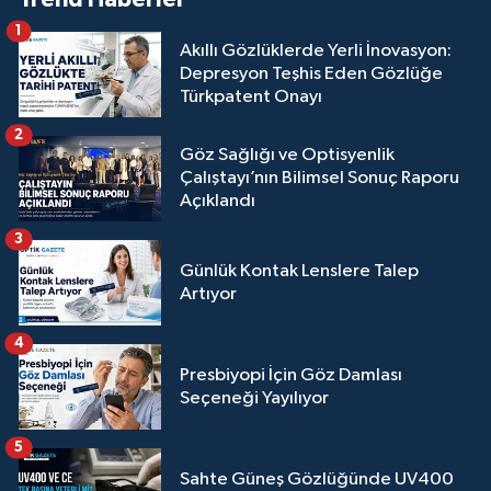
1
Akıllı Gözlüklerde Yerli İnovasyon:
Depresyon Teşhis Eden Gözlüğe
Türkpatent Onayı
2
Göz Sağlığı ve Optisyenlik
Çalıştayı’nın Bilimsel Sonuç Raporu
Açıklandı
3
Günlük Kontak Lenslere Talep
Artıyor
4
Presbiyopi İçin Göz Damlası
Seçeneği Yayılıyor
5
Sahte Güneş Gözlüğünde UV400