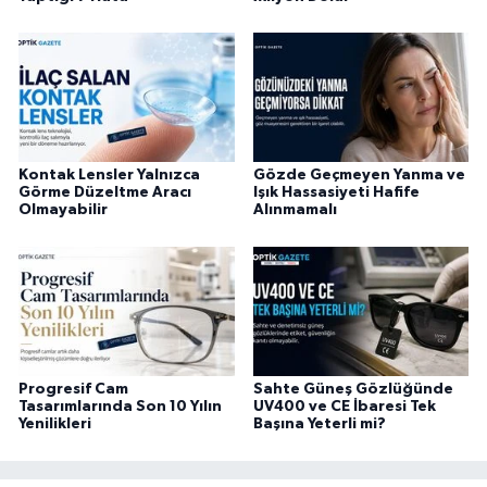
Kontak Lensler Yalnızca
Gözde Geçmeyen Yanma ve
Görme Düzeltme Aracı
Işık Hassasiyeti Hafife
Olmayabilir
Alınmamalı
Progresif Cam
Sahte Güneş Gözlüğünde
Tasarımlarında Son 10 Yılın
UV400 ve CE İbaresi Tek
Yenilikleri
Başına Yeterli mi?