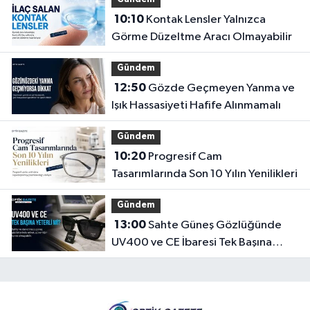
10:10
Kontak Lensler Yalnızca
Görme Düzeltme Aracı Olmayabilir
Gündem
12:50
Gözde Geçmeyen Yanma ve
Işık Hassasiyeti Hafife Alınmamalı
Gündem
10:20
Progresif Cam
Tasarımlarında Son 10 Yılın Yenilikleri
Gündem
13:00
Sahte Güneş Gözlüğünde
UV400 ve CE İbaresi Tek Başına
Yeterli mi?