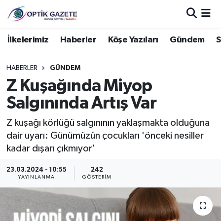
Nöbetçi Eczaneler
İlkelerimiz
Haberler
Köşe Yazıları
Gündem
S
Hava Durumu
HABERLER
GÜNDEM
Z Kuşağında Miyop
İstanbul Namaz Vakitleri
Salgınında Artış Var
Trafik Durumu
Z kuşağı körlüğü salgınının yaklaşmakta olduğuna
dair uyarı: Günümüzün çocukları 'önceki nesiller
Süper Lig Puan Durumu ve Fikstür
kadar dışarı çıkmıyor'
Tüm Manşetler
23.03.2024 - 10:55
242
YAYINLANMA
GÖSTERIM
Son Dakika Haberleri
Haber Arşivi