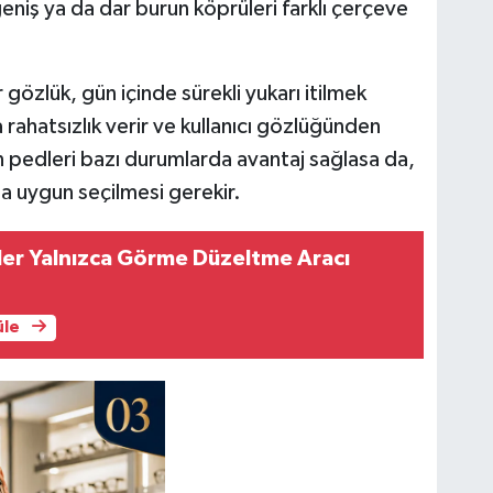
geniş ya da dar burun köprüleri farklı çerçeve
özlük, gün içinde sürekli yukarı itilmek
rahatsızlık verir ve kullanıcı gözlüğünden
 pedleri bazı durumlarda avantaj sağlasa da,
a uygun seçilmesi gerekir.
ler Yalnızca Görme Düzeltme Aracı
üle