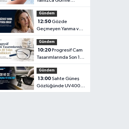
Yalnızca Görme
Düzeltme Aracı
Gündem
Olmayabilir
12:50
Gözde
Geçmeyen Yanma ve
Işık Hassasiyeti Hafife
Gündem
Alınmamalı
10:20
Progresif Cam
Tasarımlarında Son 10
Yılın Yenilikleri
Gündem
13:00
Sahte Güneş
Gözlüğünde UV400
ve CE İbaresi Tek
Başına Yeterli mi?