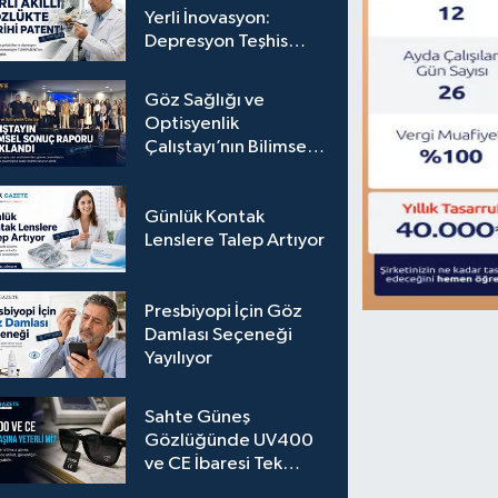
Yerli İnovasyon:
Depresyon Teşhis
Eden Gözlüğe
Türkpatent Onayı
Göz Sağlığı ve
Optisyenlik
Çalıştayı’nın Bilimsel
Sonuç Raporu
Açıklandı
Günlük Kontak
Lenslere Talep Artıyor
Presbiyopi İçin Göz
Damlası Seçeneği
Yayılıyor
Sahte Güneş
Gözlüğünde UV400
ve CE İbaresi Tek
Başına Yeterli mi?