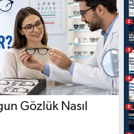
2
3
4
gun Gözlük Nasıl
5