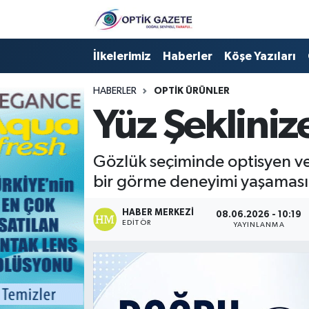
Nöbetçi Eczaneler
İlkelerimiz
Haberler
Köşe Yazıları
Hava Durumu
HABERLER
OPTIK ÜRÜNLER
Yüz Şekliniz
İstanbul Namaz Vakitleri
Trafik Durumu
Gözlük seçiminde optisyen ve 
bir görme deneyimi yaşaması a
Süper Lig Puan Durumu ve Fikstür
HABER MERKEZI
08.06.2026 - 10:19
EDITÖR
YAYINLANMA
Tüm Manşetler
Son Dakika Haberleri
Haber Arşivi