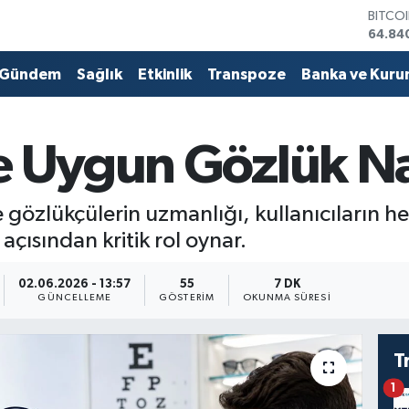
DOLA
47,74
EURO
55,25
Gündem
Sağlık
Etkinlik
Transpoze
Banka ve Kuru
STERL
64,48
GRAM 
6660.
e Uygun Gözlük Nas
BİST1
13.77
BITCO
gözlükçülerin uzmanlığı, kullanıcıların h
64.84
çısından kritik rol oynar.
02.06.2026 - 13:57
55
7 DK
GÜNCELLEME
GÖSTERIM
OKUNMA SÜRESI
T
1