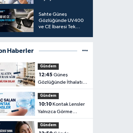
Sahte Güneş
Gözlüğünde UV400
ve CE İbaresi Tek
Başına Yeterli mi?
on Haberler
Gündem
12:45
Güneş
Gözlüğünde İthalatın
Ağır Faturası: 162
Gündem
Milyon Dolar
10:10
Kontak Lensler
Yalnızca Görme
Düzeltme Aracı
Gündem
Olmayabilir