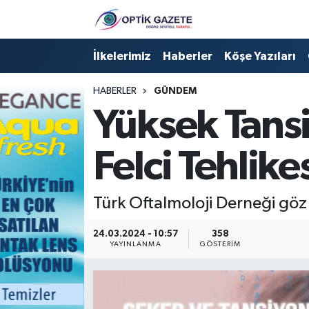
Nöbetçi Eczaneler
İlkelerimiz
Haberler
Köşe Yazıları
Hava Durumu
HABERLER
GÜNDEM
Yüksek Tansi
İstanbul Namaz Vakitleri
Felci Tehlike
Trafik Durumu
Süper Lig Puan Durumu ve Fikstür
Türk Oftalmoloji Derneği göz si
Tüm Manşetler
24.03.2024 - 10:57
358
YAYINLANMA
GÖSTERIM
Son Dakika Haberleri
Haber Arşivi