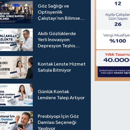
Göz Sağlığı ve
Optisyenlik
Çalıştayı’nın Bilimsel
Sonuç Raporu
Açıklandı
Akıllı Gözlüklerde
Yerli İnovasyon:
Depresyon Teşhis
Eden Gözlüğe
Türkpatent Onayı
Kontak Lenste Hizmet
Satışla Bitmiyor
Günlük Kontak
Lenslere Talep Artıyor
Presbiyopi İçin Göz
Damlası Seçeneği
Yayılıyor