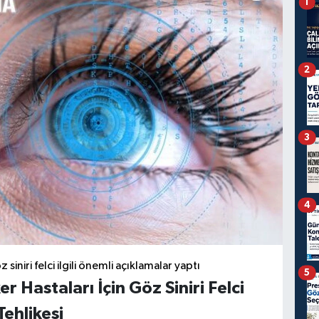
1
2
3
4
iniri felci ilgili önemli açıklamalar yaptı
5
 Hastaları İçin Göz Siniri Felci
Tehlikesi