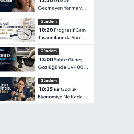
12:50
Gözde
Geçmeyen Yanma ve
Işık Hassasiyeti Hafife
Gündem
Alınmamalı
10:20
Progresif Cam
Tasarımlarında Son 10
Yılın Yenilikleri
Gündem
13:00
Sahte Güneş
Gözlüğünde UV400
ve CE İbaresi Tek
Gündem
Başına Yeterli mi?
10:25
Bir Gözlük
Ekonomiye Ne Kadar
Katkı Sağlayabilir?