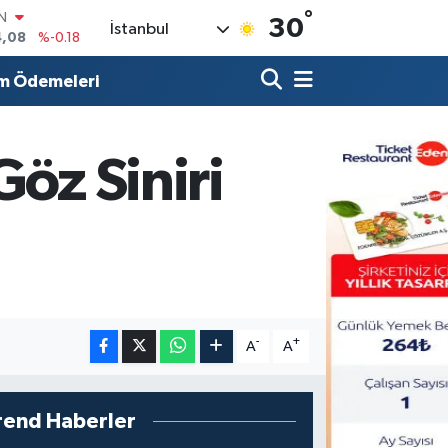
°
R
30
İstanbul
36
%0.18
10
%0.32
m Ödemeleri
N
1
%0.38
ALTIN
55
%0.03
Göz Siniri
00
%-14
IN
4,08
%-0.18
-
+
A
A
rend Haberler