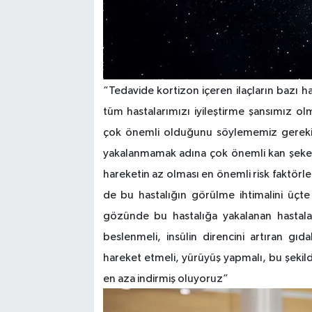
“Tedavide kortizon içeren ilaçların bazı h
tüm hastalarımızı iyileştirme şansımız 
çok önemli olduğunu söylememiz gerekiyo
yakalanmamak adına çok önemli kan şekeri
hareketin az olması en önemli risk faktörl
de bu hastalığın görülme ihtimalini üçte 
gözünde bu hastalığa yakalanan hastaları
beslenmeli, insülin direncini artıran gı
hareket etmeli, yürüyüş yapmalı, bu şekild
en aza indirmiş oluyoruz”