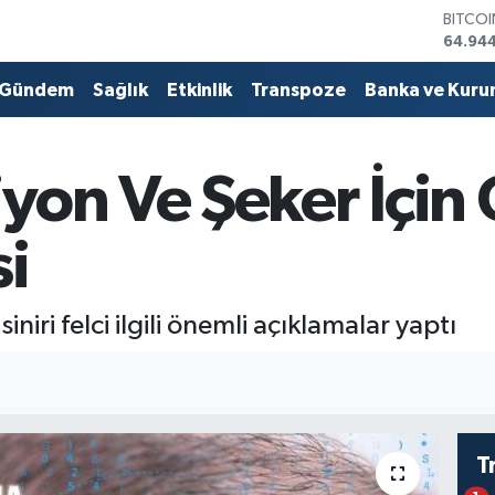
DOLA
47,74
EURO
55,25
Gündem
Sağlık
Etkinlik
Transpoze
Banka ve Kuru
STERLİ
64,481
GRAM 
6660.
yon Ve Şeker İçin 
BİST1
13.779
BITCO
si
64.94
niri felci ilgili önemli açıklamalar yaptı
T