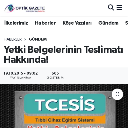
Nöbetçi Eczaneler
İlkelerimiz
Haberler
Köşe Yazıları
Gündem
S
Hava Durumu
HABERLER
GÜNDEM
Yetki Belgelerinin Teslimatı
İstanbul Namaz Vakitleri
Hakkında!
Trafik Durumu
19.10.2015 - 09:02
605
YAYINLANMA
GÖSTERIM
Süper Lig Puan Durumu ve Fikstür
Tüm Manşetler
Son Dakika Haberleri
Haber Arşivi