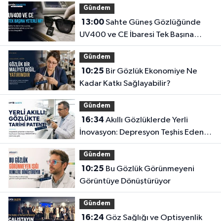
Gündem
13:00
Sahte Güneş Gözlüğünde
UV400 ve CE İbaresi Tek Başına
Yeterli mi?
Gündem
10:25
Bir Gözlük Ekonomiye Ne
Kadar Katkı Sağlayabilir?
Gündem
16:34
Akıllı Gözlüklerde Yerli
İnovasyon: Depresyon Teşhis Eden
Gözlüğe Türkpatent Onayı
Gündem
10:25
Bu Gözlük Görünmeyeni
Görüntüye Dönüştürüyor
Gündem
16:24
Göz Sağlığı ve Optisyenlik