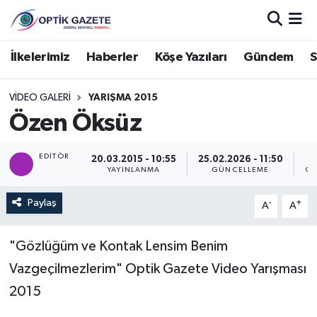
Nöbetçi Eczaneler
İlkelerimiz
Haberler
Köşe Yazıları
Gündem
S
Hava Durumu
VIDEO GALERI
YARIŞMA 2015
Özen Öksüz
İstanbul Namaz Vakitleri
EDITÖR
20.03.2015 - 10:55
25.02.2026 - 11:50
Trafik Durumu
YAYINLANMA
GÜNCELLEME
GÖ
Süper Lig Puan Durumu ve Fikstür
Paylaş
-
+
A
A
Tüm Manşetler
"Gözlüğüm ve Kontak Lensim Benim
Vazgeçilmezlerim" Optik Gazete Video Yarışması
Son Dakika Haberleri
2015
Haber Arşivi