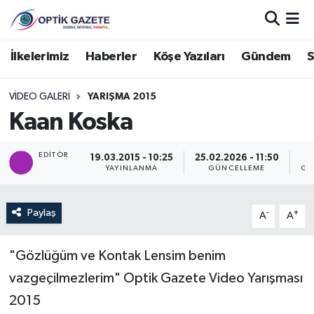
Nöbetçi Eczaneler
İlkelerimiz
Haberler
Köşe Yazıları
Gündem
S
Hava Durumu
VIDEO GALERI
YARIŞMA 2015
Kaan Koska
İstanbul Namaz Vakitleri
EDITÖR
19.03.2015 - 10:25
25.02.2026 - 11:50
Trafik Durumu
YAYINLANMA
GÜNCELLEME
GÖ
Süper Lig Puan Durumu ve Fikstür
Paylaş
-
+
A
A
Tüm Manşetler
"Gözlüğüm ve Kontak Lensim benim
Son Dakika Haberleri
vazgeçilmezlerim" Optik Gazete Video Yarışması
2015
Haber Arşivi