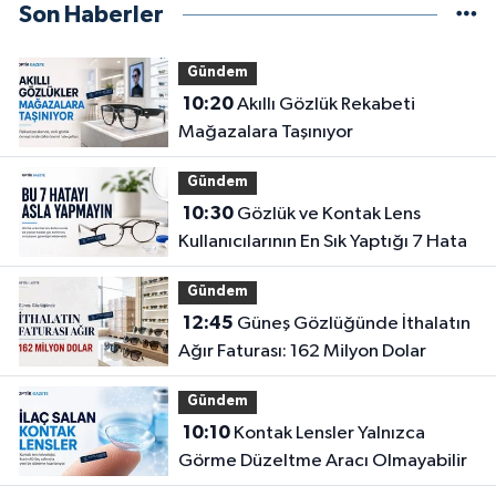
Son Haberler
Gündem
10:20
Akıllı Gözlük Rekabeti
Mağazalara Taşınıyor
Gündem
10:30
Gözlük ve Kontak Lens
Kullanıcılarının En Sık Yaptığı 7 Hata
Gündem
12:45
Güneş Gözlüğünde İthalatın
Ağır Faturası: 162 Milyon Dolar
Gündem
10:10
Kontak Lensler Yalnızca
Görme Düzeltme Aracı Olmayabilir