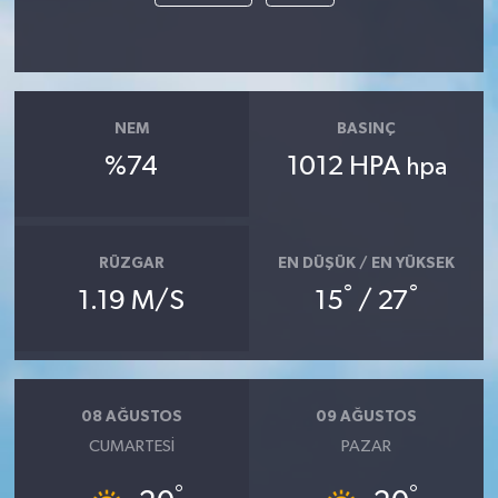
NEM
BASINÇ
%74
1012 HPA
hpa
RÜZGAR
EN DÜŞÜK / EN YÜKSEK
°
°
1.19 M/S
15
/ 27
08 AĞUSTOS
09 AĞUSTOS
CUMARTESI
PAZAR
°
°