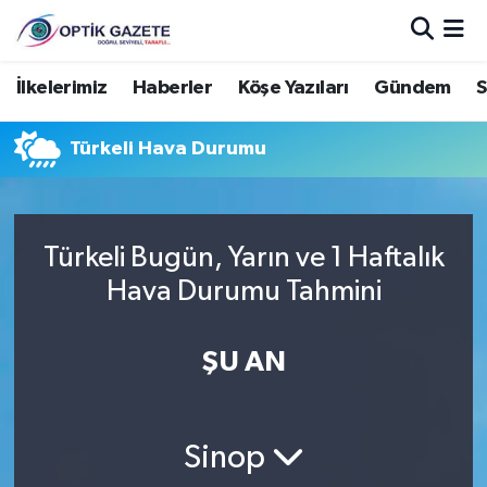
Nöbetçi Eczaneler
İlkelerimiz
Haberler
Köşe Yazıları
Gündem
S
Hava Durumu
Türkeli Hava Durumu
İstanbul Namaz Vakitleri
Trafik Durumu
Türkeli Bugün, Yarın ve 1 Haftalık
Hava Durumu Tahmini
Süper Lig Puan Durumu ve Fikstür
ŞU AN
Tüm Manşetler
Son Dakika Haberleri
Sinop
Haber Arşivi