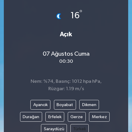
°
16
Açık
07 Ağustos Cuma
00:30
Nem: %74, Basınç: 1012 hpa hPa,
Rüzgar: 1.19 m/s
Ayancık
Boyabat
Dikmen
Durağan
Erfelek
Gerze
Merkez
Saraydüzü
Türkeli