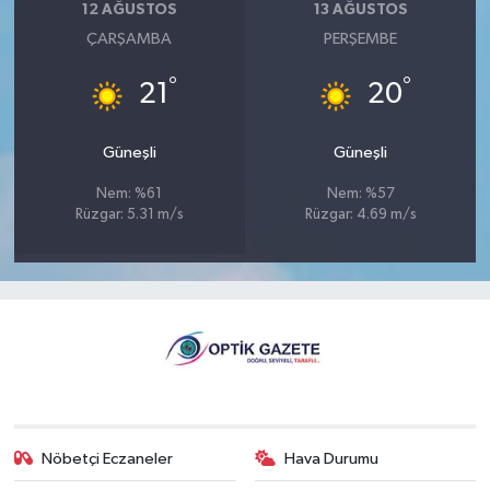
12 AĞUSTOS
13 AĞUSTOS
ÇARŞAMBA
PERŞEMBE
°
°
21
20
Güneşli
Güneşli
Nem: %61
Nem: %57
Rüzgar: 5.31 m/s
Rüzgar: 4.69 m/s
Nöbetçi Eczaneler
Hava Durumu