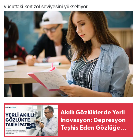
vücuttaki kortizol seviyesini yükseltiyor.
Akıllı Gözlüklerde Yerli
İnovasyon: Depresyon
Teşhis Eden Gözlüğe
Türkpatent Onayı