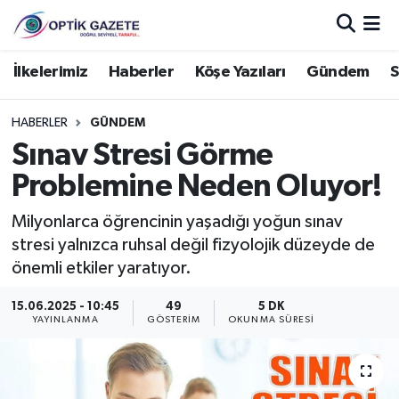
Nöbetçi Eczaneler
İlkelerimiz
Haberler
Köşe Yazıları
Gündem
S
Hava Durumu
HABERLER
GÜNDEM
Sınav Stresi Görme
İstanbul Namaz Vakitleri
Problemine Neden Oluyor!
Trafik Durumu
Milyonlarca öğrencinin yaşadığı yoğun sınav
stresi yalnızca ruhsal değil fizyolojik düzeyde de
Süper Lig Puan Durumu ve Fikstür
önemli etkiler yaratıyor.
Tüm Manşetler
15.06.2025 - 10:45
49
5 DK
YAYINLANMA
GÖSTERIM
OKUNMA SÜRESI
Son Dakika Haberleri
Haber Arşivi