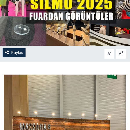
Paylaş
-
+
A
A