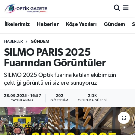
Nöbetçi Eczaneler
İlkelerimiz
Haberler
Köşe Yazıları
Gündem
S
Hava Durumu
HABERLER
GÜNDEM
SILMO PARIS 2025
İstanbul Namaz Vakitleri
Fuarından Görüntüler
Trafik Durumu
SILMO 2025 Optik fuarına katılan ekibimizin
çektiği görüntüleri sizlere sunuyoruz
Süper Lig Puan Durumu ve Fikstür
28.09.2025 - 16:57
202
2 DK
Tüm Manşetler
YAYINLANMA
GÖSTERIM
OKUNMA SÜRESI
Son Dakika Haberleri
Haber Arşivi