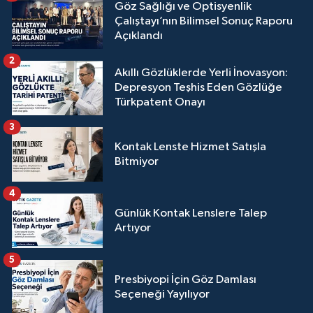
Göz Sağlığı ve Optisyenlik
Çalıştayı’nın Bilimsel Sonuç Raporu
Açıklandı
2
Akıllı Gözlüklerde Yerli İnovasyon:
Depresyon Teşhis Eden Gözlüğe
Türkpatent Onayı
3
Kontak Lenste Hizmet Satışla
Bitmiyor
4
Günlük Kontak Lenslere Talep
Artıyor
5
Presbiyopi İçin Göz Damlası
Seçeneği Yayılıyor