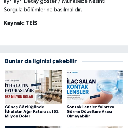
ayrı ayrı Detay göster / Muhasebe Kesinti
Sorgula bölümlerine basılmalıdır.
Kaynak: TEİS
Bunlar da ilginizi çekebilir
Güneş Gözlüğünde
Kontak Lensler Yalnızca
İthalatın Ağır Faturası: 162
Görme Düzeltme Aracı
Milyon Dolar
Olmayabilir