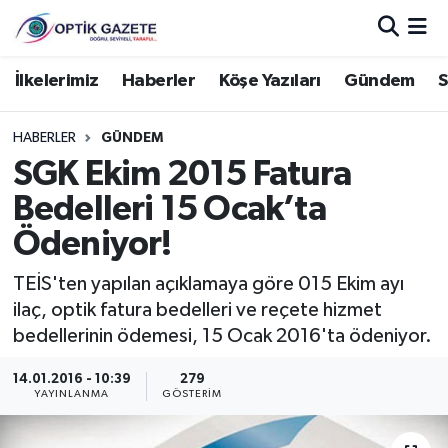
Nöbetçi Eczaneler
İlkelerimiz
Haberler
Köşe Yazıları
Gündem
S
Hava Durumu
HABERLER
GÜNDEM
SGK Ekim 2015 Fatura
İstanbul Namaz Vakitleri
Bedelleri 15 Ocak’ta
Trafik Durumu
Ödeniyor!
Süper Lig Puan Durumu ve Fikstür
TEİS'ten yapılan açıklamaya göre 015 Ekim ayı
ilaç, optik fatura bedelleri ve reçete hizmet
Tüm Manşetler
bedellerinin ödemesi, 15 Ocak 2016'ta ödeniyor.
14.01.2016 - 10:39
279
Son Dakika Haberleri
YAYINLANMA
GÖSTERIM
Haber Arşivi