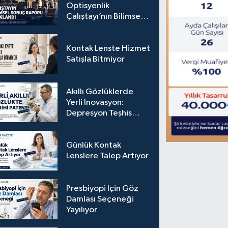
Optisyenlik
Çalıştayı’nın Bilimsel
Sonuç Raporu
Açıklandı
Kontak Lenste Hizmet
Satışla Bitmiyor
Akıllı Gözlüklerde
Yerli İnovasyon:
Depresyon Teşhis
Eden Gözlüğe
Türkpatent Onayı
Günlük Kontak
Lenslere Talep Artıyor
Presbiyopi İçin Göz
Damlası Seçeneği
Yayılıyor