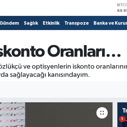
BITC
64.9
DOL
47,7
Gündem
Sağlık
Etkinlik
Transpoze
Banka ve Kuru
EUR
55,2
STER
64,4
İskonto Oranları…
GRAM
6660
BİST
gözlükçü ve optisyenlerin iskonto oranlarını
13.7
yda sağlayacağı kanısındayım.
T
1