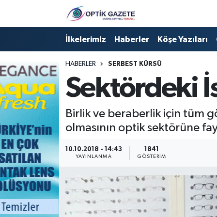
Nöbetçi Eczaneler
İlkelerimiz
Haberler
Köşe Yazıları
Hava Durumu
HABERLER
SERBEST KÜRSÜ
Sektördeki 
İstanbul Namaz Vakitleri
Trafik Durumu
Birlik ve beraberlik için tüm 
olmasının optik sektörüne fa
Süper Lig Puan Durumu ve Fikstür
10.10.2018 - 14:43
1841
YAYINLANMA
GÖSTERIM
Tüm Manşetler
Son Dakika Haberleri
Haber Arşivi