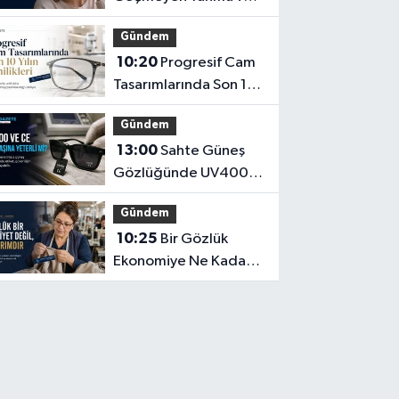
Işık Hassasiyeti Hafife
Gündem
Alınmamalı
10:20
Progresif Cam
Tasarımlarında Son 10
Yılın Yenilikleri
Gündem
13:00
Sahte Güneş
Gözlüğünde UV400
ve CE İbaresi Tek
Gündem
Başına Yeterli mi?
10:25
Bir Gözlük
Ekonomiye Ne Kadar
Katkı Sağlayabilir?