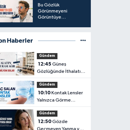
Bu Gözlük
Görünmeyeni
Görüntüye
Dönüştürüyor
on Haberler
Gündem
12:45
Güneş
Gözlüğünde İthalatın
Ağır Faturası: 162
Gündem
Milyon Dolar
10:10
Kontak Lensler
Yalnızca Görme
Düzeltme Aracı
Gündem
Olmayabilir
12:50
Gözde
Geçmeyen Yanma ve