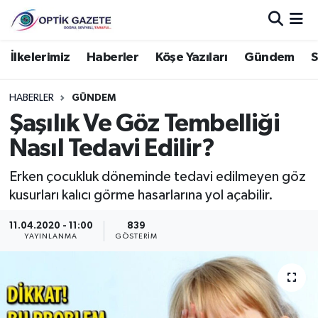
Nöbetçi Eczaneler
İlkelerimiz
Haberler
Köşe Yazıları
Gündem
S
Hava Durumu
HABERLER
GÜNDEM
Şaşılık Ve Göz Tembelliği
İstanbul Namaz Vakitleri
Nasıl Tedavi Edilir?
Trafik Durumu
Erken çocukluk döneminde tedavi edilmeyen göz
kusurları kalıcı görme hasarlarına yol açabilir.
Süper Lig Puan Durumu ve Fikstür
11.04.2020 - 11:00
839
Tüm Manşetler
YAYINLANMA
GÖSTERIM
Son Dakika Haberleri
Haber Arşivi