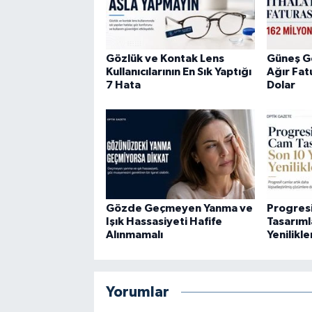
Gözlük ve Kontak Lens
Güneş Gö
Kullanıcılarının En Sık Yaptığı
Ağır Fat
7 Hata
Dolar
Gözde Geçmeyen Yanma ve
Progres
Işık Hassasiyeti Hafife
Tasarıml
Alınmamalı
Yenilikle
Yorumlar