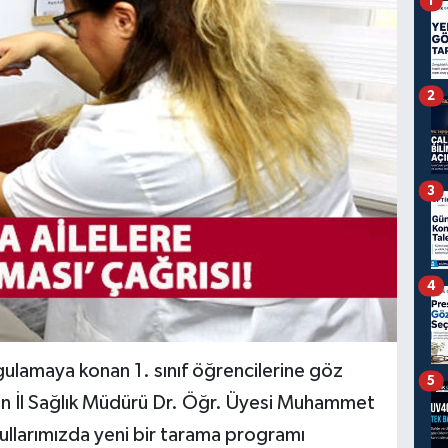
1
2
3
4
ygulamaya konan 1. sınıf öğrencilerine göz
5
eren İl Sağlık Müdürü Dr. Öğr. Üyesi Muhammet
okullarımızda yeni bir tarama programı