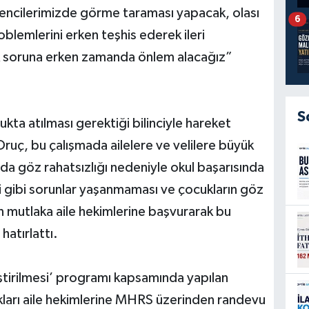
öğrencilerimizde görme taraması yapacak, olası
6
lemlerini erken teşhis ederek ileri
ok soruna erken zamanda önlem alacağız”
S
ukta atılması gerektiği bilinciyle hareket
ruç, bu çalışmada ailelere ve velilere büyük
a göz rahatsızlığı nedeniyle okul başarısında
gibi sorunlar yaşanmaması ve çocukların göz
çin mutlaka aile hekimlerine başvurarak bu
hatırlattı.
ştirilmesi’ programı kapsamında yapılan
dukları aile hekimlerine MHRS üzerinden randevu