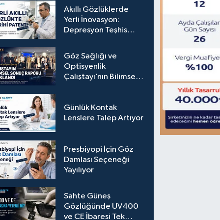
Akıllı Gözlüklerde
Yerli İnovasyon:
Depresyon Teşhis
Eden Gözlüğe
Türkpatent Onayı
Göz Sağlığı ve
Optisyenlik
Çalıştayı’nın Bilimsel
Sonuç Raporu
Açıklandı
Günlük Kontak
Lenslere Talep Artıyor
Presbiyopi İçin Göz
Damlası Seçeneği
Yayılıyor
Sahte Güneş
Gözlüğünde UV400
ve CE İbaresi Tek