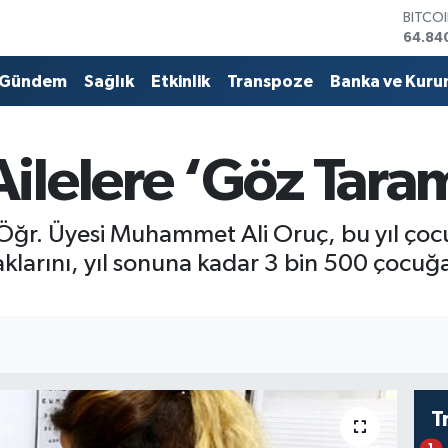
BITCO
64.84
DOLA
47,74
Gündem
Sağlık
Etkinlik
Transpoze
Banka ve Kuru
EURO
55,25
STERL
64,48
lelere ‘Göz Tarama
GRAM 
6660.
BİST1
Öğr. Üyesi Muhammet Ali Oruç, bu yıl çocuk
13.77
klarını, yıl sonuna kadar 3 bin 500 çocuğa
T