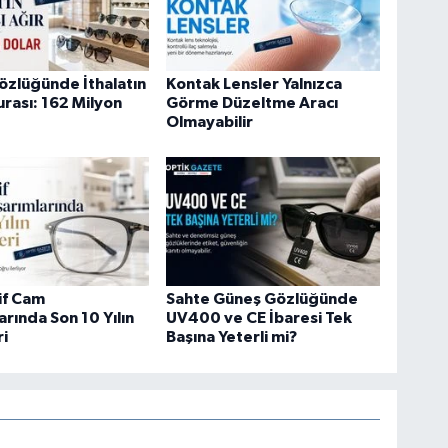
zlüğünde İthalatın
Kontak Lensler Yalnızca
urası: 162 Milyon
Görme Düzeltme Aracı
Olmayabilir
if Cam
Sahte Güneş Gözlüğünde
arında Son 10 Yılın
UV400 ve CE İbaresi Tek
ri
Başına Yeterli mi?