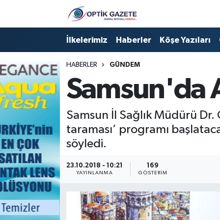
Nöbetçi Eczaneler
İlkelerimiz
Haberler
Köşe Yazıları
Hava Durumu
HABERLER
GÜNDEM
Samsun'da Ai
İstanbul Namaz Vakitleri
Trafik Durumu
Samsun İl Sağlık Müdürü Dr. 
taraması’ programı başlataca
Süper Lig Puan Durumu ve Fikstür
söyledi.
Tüm Manşetler
23.10.2018 - 10:21
169
YAYINLANMA
GÖSTERIM
Son Dakika Haberleri
Haber Arşivi