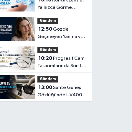
Kontak Lensler
Yalnızca Görme
Düzeltme Aracı
Gündem
Olmayabilir
12:50
Gözde
Geçmeyen Yanma ve
Işık Hassasiyeti Hafife
Gündem
Alınmamalı
10:20
Progresif Cam
Tasarımlarında Son 10
Yılın Yenilikleri
Gündem
13:00
Sahte Güneş
Gözlüğünde UV400
ve CE İbaresi Tek
Başına Yeterli mi?