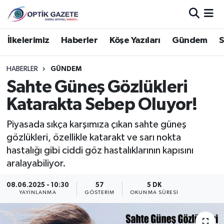
Nöbetçi Eczaneler
İlkelerimiz
Haberler
Köşe Yazıları
Gündem
S
Hava Durumu
HABERLER
GÜNDEM
Sahte Güneş Gözlükleri
İstanbul Namaz Vakitleri
Katarakta Sebep Oluyor!
Trafik Durumu
Piyasada sıkça karşımıza çıkan sahte güneş
gözlükleri, özellikle katarakt ve sarı nokta
Süper Lig Puan Durumu ve Fikstür
hastalığı gibi ciddi göz hastalıklarının kapısını
aralayabiliyor.
Tüm Manşetler
08.06.2025 - 10:30
57
5 DK
Son Dakika Haberleri
YAYINLANMA
GÖSTERIM
OKUNMA SÜRESI
Haber Arşivi