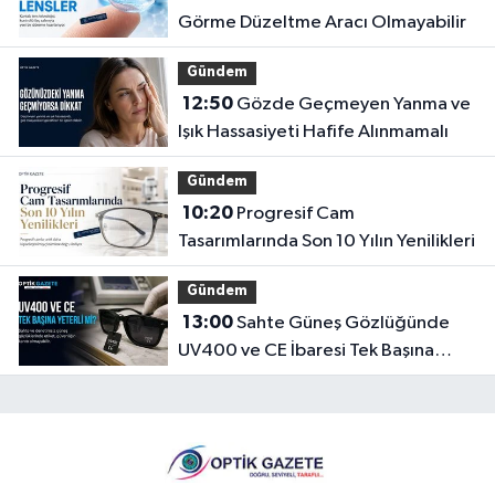
Görme Düzeltme Aracı Olmayabilir
Gündem
12:50
Gözde Geçmeyen Yanma ve
Işık Hassasiyeti Hafife Alınmamalı
Gündem
10:20
Progresif Cam
Tasarımlarında Son 10 Yılın Yenilikleri
Gündem
13:00
Sahte Güneş Gözlüğünde
UV400 ve CE İbaresi Tek Başına
Yeterli mi?