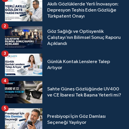
Akıllı Gözlüklerde Yerli İnovasyon:
Depresyon Teşhis Eden Gözlüğe
Türkpatent Onayı
2
Göz Sağlığı ve Optisyenlik
Çalıştayı’nın Bilimsel Sonuç Raporu
Açıklandı
3
Günlük Kontak Lenslere Talep
Artıyor
4
Sahte Güneş Gözlüğünde UV400
ve CE İbaresi Tek Başına Yeterli mi?
5
Presbiyopi İçin Göz Damlası
Seçeneği Yayılıyor