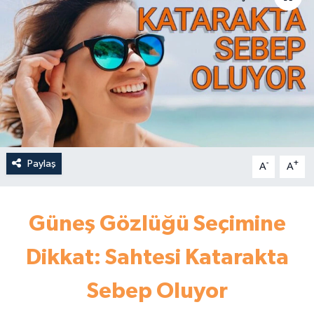
Paylaş
-
+
A
A
Güneş Gözlüğü Seçimine
Dikkat: Sahtesi Katarakta
Sebep Oluyor