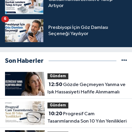
Artıyor
6
Presbiyopi İçin Göz Damlası
Seçeneği Yayılıyor
Son Haberler
Gündem
12:50
Gözde Geçmeyen Yanma ve
Işık Hassasiyeti Hafife Alınmamalı
Gündem
10:20
Progresif Cam
Tasarımlarında Son 10 Yılın Yenilikleri