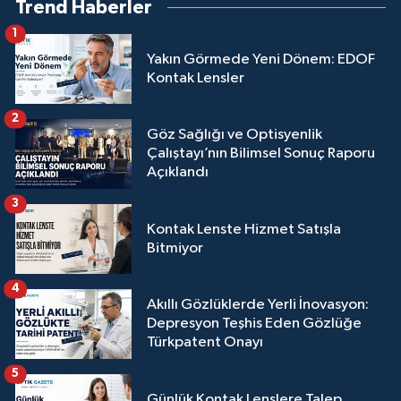
Trend Haberler
1
Yakın Görmede Yeni Dönem: EDOF
Kontak Lensler
2
Göz Sağlığı ve Optisyenlik
Çalıştayı’nın Bilimsel Sonuç Raporu
Açıklandı
3
Kontak Lenste Hizmet Satışla
Bitmiyor
4
Akıllı Gözlüklerde Yerli İnovasyon:
Depresyon Teşhis Eden Gözlüğe
Türkpatent Onayı
5
Günlük Kontak Lenslere Talep