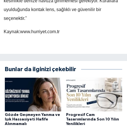
kesinlikle denize havuza girilmemesi gerekiyor. Kurallara
uyulduğunda kontak lens, sağlıklı ve güvenilir bir
seçenektir."
Kaynak:www.hurriyet.com.tr
Bunlar da ilginizi çekebilir
Gözde Geçmeyen Yanma ve
Progresif Cam
Işık Hassasiyeti Hafife
Tasarımlarında Son 10 Yılın
Alınmamalı
Yenilikleri