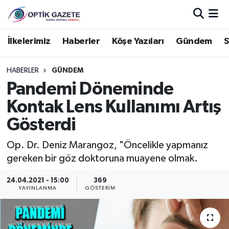
Nöbetçi Eczaneler
İlkelerimiz
Haberler
Köşe Yazıları
Gündem
S
Hava Durumu
HABERLER
GÜNDEM
Pandemi Döneminde
İstanbul Namaz Vakitleri
Kontak Lens Kullanımı Artış
Trafik Durumu
Gösterdi
Süper Lig Puan Durumu ve Fikstür
Op. Dr. Deniz Marangoz, "Öncelikle yapmanız
gereken bir göz doktoruna muayene olmak.
Tüm Manşetler
24.04.2021 - 15:00
369
YAYINLANMA
GÖSTERIM
Son Dakika Haberleri
Haber Arşivi