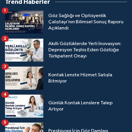
Trend Haberler
1
Göz Sağlığı ve Optisyenlik
Çalıştayı’nın Bilimsel Sonuç Raporu
Açıklandı
2
Akıllı Gözlüklerde Yerli İnovasyon:
Depresyon Teşhis Eden Gözlüğe
Türkpatent Onayı
3
Kontak Lenste Hizmet Satışla
Bitmiyor
4
Günlük Kontak Lenslere Talep
Artıyor
5
Presbiyopi İçin Göz Damlası