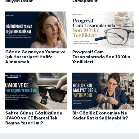
Milyon Dolar
Olmayabilir
Gözde Geçmeyen Yanma ve
Progresif Cam
Işık Hassasiyeti Hafife
Tasarımlarında Son 10 Yılın
Alınmamalı
Yenilikleri
Sahte Güneş Gözlüğünde
Bir Gözlük Ekonomiye Ne
UV400 ve CE İbaresi Tek
Kadar Katkı Sağlayabilir?
Başına Yeterli mi?