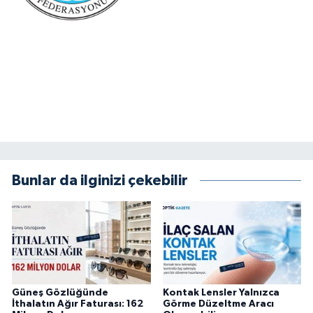
Bunlar da ilginizi çekebilir
Güneş Gözlüğünde
Kontak Lensler Yalnızca
İthalatın Ağır Faturası: 162
Görme Düzeltme Aracı