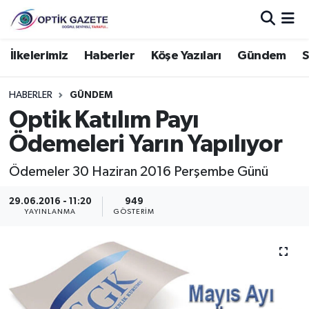
Nöbetçi Eczaneler
İlkelerimiz
Haberler
Köşe Yazıları
Gündem
S
Hava Durumu
HABERLER
GÜNDEM
Optik Katılım Payı
İstanbul Namaz Vakitleri
Ödemeleri Yarın Yapılıyor
Trafik Durumu
Ödemeler 30 Haziran 2016 Perşembe Günü
Süper Lig Puan Durumu ve Fikstür
29.06.2016 - 11:20
949
YAYINLANMA
GÖSTERIM
Tüm Manşetler
Son Dakika Haberleri
Haber Arşivi