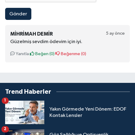
Gönder
5 ay önce
MIHRIMAH DEMIR
Güzelmiş sevdim ödevim için iyi.
Yanıtla
Beğen (
0
)
Beğenme (
0
)
Trend Haberler
1
Yakın Görmede Yeni Dönem: EDOF
Kontak Lensler
2
Göz Sağlığı ve Optisyenlik