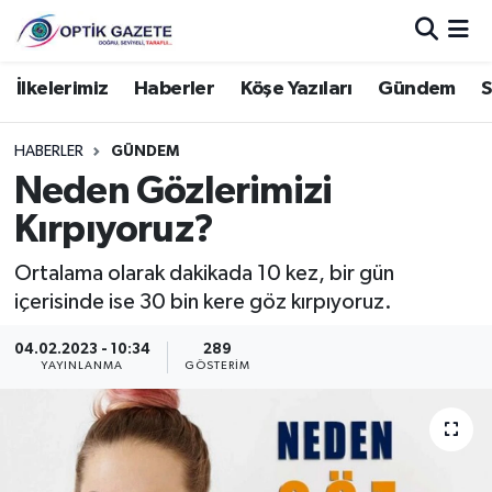
Nöbetçi Eczaneler
İlkelerimiz
Haberler
Köşe Yazıları
Gündem
S
Hava Durumu
HABERLER
GÜNDEM
Neden Gözlerimizi
İstanbul Namaz Vakitleri
Kırpıyoruz?
Trafik Durumu
Ortalama olarak dakikada 10 kez, bir gün
içerisinde ise 30 bin kere göz kırpıyoruz.
Süper Lig Puan Durumu ve Fikstür
04.02.2023 - 10:34
289
Tüm Manşetler
YAYINLANMA
GÖSTERIM
Son Dakika Haberleri
Haber Arşivi