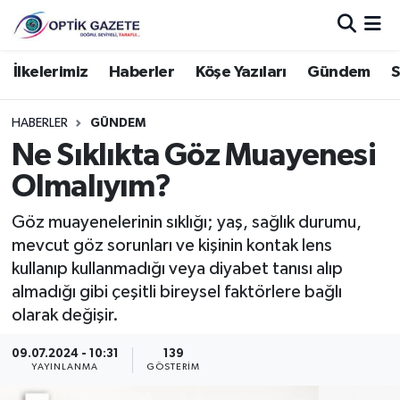
Nöbetçi Eczaneler
İlkelerimiz
Haberler
Köşe Yazıları
Gündem
S
Hava Durumu
HABERLER
GÜNDEM
Ne Sıklıkta Göz Muayenesi
İstanbul Namaz Vakitleri
Olmalıyım?
Trafik Durumu
Göz muayenelerinin sıklığı; yaş, sağlık durumu,
mevcut göz sorunları ve kişinin kontak lens
Süper Lig Puan Durumu ve Fikstür
kullanıp kullanmadığı veya diyabet tanısı alıp
almadığı gibi çeşitli bireysel faktörlere bağlı
Tüm Manşetler
olarak değişir.
Son Dakika Haberleri
09.07.2024 - 10:31
139
YAYINLANMA
GÖSTERIM
Haber Arşivi