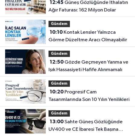
12:45
Güneş Gözlüğünde İthalatın
Ağır Faturası: 162 Milyon Dolar
Gündem
10:10
Kontak Lensler Yalnızca
Görme Düzeltme Aracı Olmayabilir
Gündem
12:50
Gözde Geçmeyen Yanma ve
Işık Hassasiyeti Hafife Alınmamalı
Gündem
10:20
Progresif Cam
Tasarımlarında Son 10 Yılın Yenilikleri
Gündem
13:00
Sahte Güneş Gözlüğünde
UV400 ve CE İbaresi Tek Başına