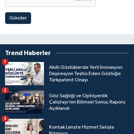
Gönder
Trend Haberler
1
Akıllı Gözlüklerde Yerli İnovasyon:
Depresyon Teşhis Eden Gözlüğe
Türkpatent Onayı
2
Göz Sağlığı ve Optisyenlik
Çalıştayı’nın Bilimsel Sonuç Raporu
Açıklandı
3
Kontak Lenste Hizmet Satışla
Bitmiyor