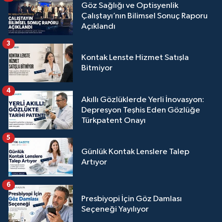
Göz Sağlığı ve Optisyenlik
Çalıştayı’nın Bilimsel Sonuç Raporu
Açıklandı
3
Kontak Lenste Hizmet Satışla
Bitmiyor
4
Akıllı Gözlüklerde Yerli İnovasyon:
Depresyon Teşhis Eden Gözlüğe
Türkpatent Onayı
5
Günlük Kontak Lenslere Talep
Artıyor
6
Presbiyopi İçin Göz Damlası
Seçeneği Yayılıyor