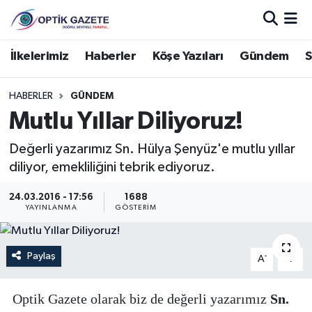
Nöbetçi Eczaneler
İlkelerimiz
Haberler
Köşe Yazıları
Gündem
S
Hava Durumu
HABERLER
GÜNDEM
Mutlu Yıllar Diliyoruz!
İstanbul Namaz Vakitleri
Değerli yazarımız Sn. Hülya Şenyüz'e mutlu yıllar
Trafik Durumu
diliyor, emekliliğini tebrik ediyoruz.
Süper Lig Puan Durumu ve Fikstür
24.03.2016 - 17:56
1688
YAYINLANMA
GÖSTERIM
Tüm Manşetler
Paylaş
-
+
A
A
Son Dakika Haberleri
Optik Gazete olarak biz de değerli yazarımız
Sn.
Haber Arşivi