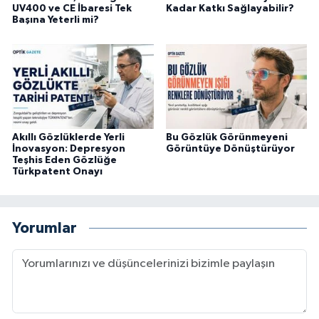
UV400 ve CE İbaresi Tek
Kadar Katkı Sağlayabilir?
Başına Yeterli mi?
Akıllı Gözlüklerde Yerli
Bu Gözlük Görünmeyeni
İnovasyon: Depresyon
Görüntüye Dönüştürüyor
Teşhis Eden Gözlüğe
Türkpatent Onayı
Yorumlar