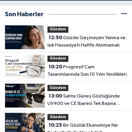
Son Haberler
Gündem
12:50
Gözde Geçmeyen Yanma ve
Işık Hassasiyeti Hafife Alınmamalı
Gündem
10:20
Progresif Cam
Tasarımlarında Son 10 Yılın Yenilikleri
Gündem
13:00
Sahte Güneş Gözlüğünde
UV400 ve CE İbaresi Tek Başına
Yeterli mi?
Gündem
10:25
Bir Gözlük Ekonomiye Ne