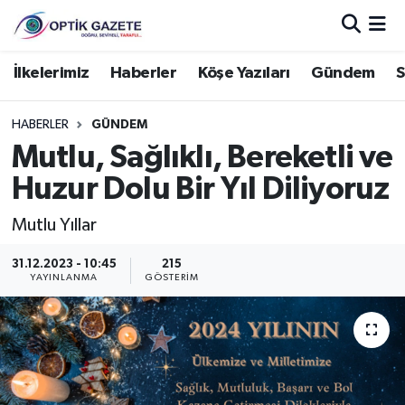
Nöbetçi Eczaneler
İlkelerimiz
Haberler
Köşe Yazıları
Gündem
S
Hava Durumu
HABERLER
GÜNDEM
Mutlu, Sağlıklı, Bereketli ve
İstanbul Namaz Vakitleri
Huzur Dolu Bir Yıl Diliyoruz
Trafik Durumu
Mutlu Yıllar
Süper Lig Puan Durumu ve Fikstür
31.12.2023 - 10:45
215
YAYINLANMA
GÖSTERIM
Tüm Manşetler
Son Dakika Haberleri
Haber Arşivi