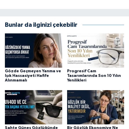
Bunlar da ilginizi çekebilir
Gözde Geçmeyen Yanma ve
Progresif Cam
Işık Hassasiyeti Hafife
Tasarımlarında Son 10 Yılın
Alınmamalı
Yenilikleri
Sahte Güneş Gözlüğünde
Bir Gözlük Ekonomiye Ne