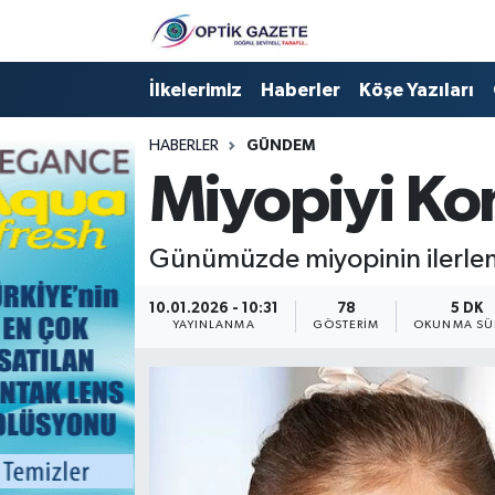
Nöbetçi Eczaneler
İlkelerimiz
Haberler
Köşe Yazıları
Hava Durumu
HABERLER
GÜNDEM
Miyopiyi Kon
İstanbul Namaz Vakitleri
Trafik Durumu
Günümüzde miyopinin ilerleme
Süper Lig Puan Durumu ve Fikstür
10.01.2026 - 10:31
78
5 DK
YAYINLANMA
GÖSTERIM
OKUNMA SÜ
Tüm Manşetler
Son Dakika Haberleri
Haber Arşivi