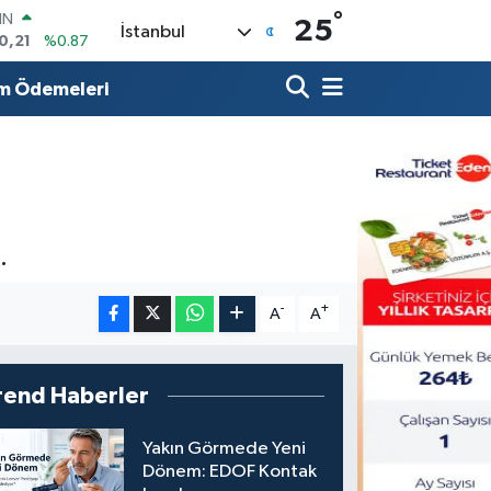
°
R
25
İstanbul
36
%0.18
10
%0.32
m Ödemeleri
İN
11
%0.38
ALTIN
99
%2.59
00
9
%-14
IN
.
0,21
%0.87
-
+
A
A
rend Haberler
Yakın Görmede Yeni
Dönem: EDOF Kontak