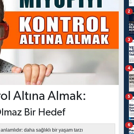
2
3
4
ol Altına Almak:
5
lmaz Bir Hedef
6
ş anlamlıdır: daha sağlıklı bir yaşam tarzı