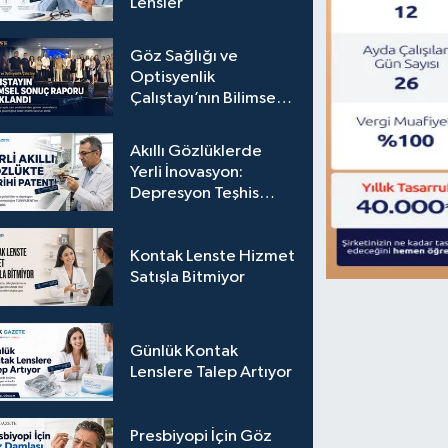
Lensler
Göz Sağlığı ve
Optisyenlik
Çalıştayı’nın Bilimsel
Sonuç Raporu
Açıklandı
Akıllı Gözlüklerde
Yerli İnovasyon:
Depresyon Teşhis
Eden Gözlüğe
Türkpatent Onayı
Kontak Lenste Hizmet
Satışla Bitmiyor
Günlük Kontak
Lenslere Talep Artıyor
Presbiyopi İçin Göz