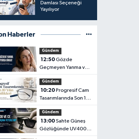
Damlası Seçeneği
Yayılıyor
on Haberler
Gündem
12:50
Gözde
Geçmeyen Yanma ve
Işık Hassasiyeti Hafife
Gündem
Alınmamalı
10:20
Progresif Cam
Tasarımlarında Son 10
Yılın Yenilikleri
Gündem
13:00
Sahte Güneş
Gözlüğünde UV400
ve CE İbaresi Tek