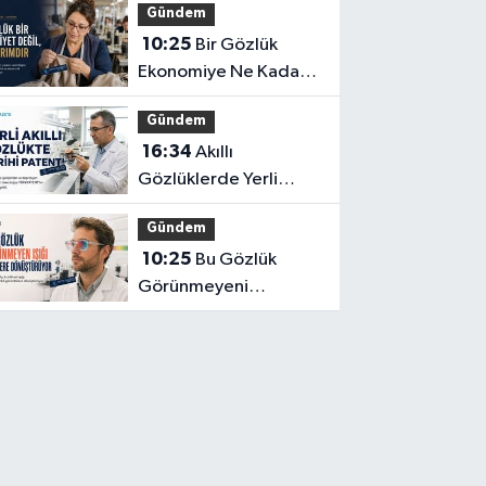
Gündem
Başına Yeterli mi?
10:25
Bir Gözlük
Ekonomiye Ne Kadar
Katkı Sağlayabilir?
Gündem
16:34
Akıllı
Gözlüklerde Yerli
İnovasyon: Depresyon
Gündem
Teşhis Eden Gözlüğe
10:25
Bu Gözlük
Türkpatent Onayı
Görünmeyeni
Görüntüye
Dönüştürüyor