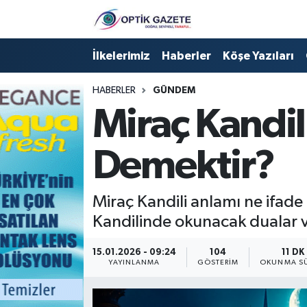
Nöbetçi Eczaneler
İlkelerimiz
Haberler
Köşe Yazıları
Hava Durumu
HABERLER
GÜNDEM
Miraç Kandil
İstanbul Namaz Vakitleri
Demektir?
Trafik Durumu
Süper Lig Puan Durumu ve Fikstür
Miraç Kandili anlamı ne ifade 
Kandilinde okunacak dualar v
Tüm Manşetler
15.01.2026 - 09:24
104
11 DK
Son Dakika Haberleri
YAYINLANMA
GÖSTERIM
OKUNMA SÜ
Haber Arşivi