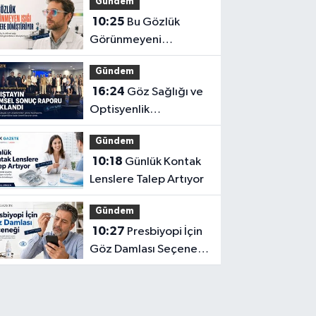
Gündem
Teşhis Eden Gözlüğe
10:25
Bu Gözlük
Türkpatent Onayı
Görünmeyeni
Görüntüye
Gündem
Dönüştürüyor
16:24
Göz Sağlığı ve
Optisyenlik
Çalıştayı’nın Bilimsel
Gündem
Sonuç Raporu
10:18
Günlük Kontak
Açıklandı
Lenslere Talep Artıyor
Gündem
10:27
Presbiyopi İçin
Göz Damlası Seçeneği
Yayılıyor