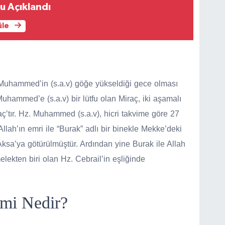
u Açıklandı
üle
uhammed’in (s.a.v) göğe yükseldiği gece olması
uhammed’e (s.a.v) bir lütfu olan Miraç, iki aşamalı
raç’tır. Hz. Muhammed (s.a.v), hicri takvime göre 27
ah’ın emri ile “Burak” adlı bir binekle Mekke’deki
ksa’ya götürülmüştür. Ardından yine Burak ile Allah
elekten biri olan Hz. Cebrail’in eşliğinde
mi Nedir?