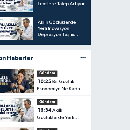
Lenslere Talep Artıyor
Akıllı Gözlüklerde
Yerli İnovasyon:
Depresyon Teşhis
Eden Gözlüğe
Türkpatent Onayı
on Haberler
Gündem
10:25
Bir Gözlük
Ekonomiye Ne Kadar
Katkı Sağlayabilir?
Gündem
16:34
Akıllı
Gözlüklerde Yerli
İnovasyon: Depresyon