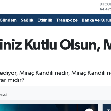
BITCO
64.47
DOLA
47,59
Gündem
Sağlık
Etkinlik
Transpoze
Banka ve Kuru
EURO
55,07
STERL
64,24
iniz Kutlu Olsun, 
GRAM 
6518.
BİST1
13.70
ediyor, Miraç Kandili nedir, Miraç Kandili 
ar mıdır?
RESI