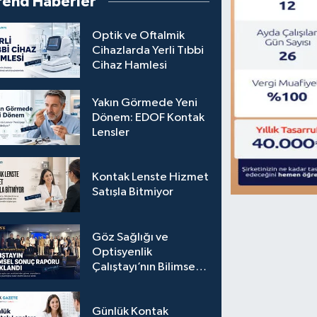
rend Haberler
Optik ve Oftalmik
Cihazlarda Yerli Tıbbi
Cihaz Hamlesi
Yakın Görmede Yeni
Dönem: EDOF Kontak
Lensler
Kontak Lenste Hizmet
Satışla Bitmiyor
Göz Sağlığı ve
Optisyenlik
Çalıştayı’nın Bilimsel
Sonuç Raporu
Açıklandı
Günlük Kontak