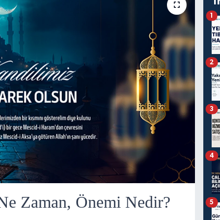
T
1
2
3
4
, Ne Zaman, Önemi Nedir?
5