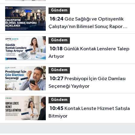
Gündem
16:24
Göz Sağlığı ve Optisyenlik
Çalıştayı’nın Bilimsel Sonuç Raporu
Açıklandı
Gündem
10:18
Günlük Kontak Lenslere Talep
Artıyor
Gündem
10:27
Presbiyopi İçin Göz Damlası
Seçeneği Yayılıyor
Gündem
10:45
Kontak Lenste Hizmet Satışla
Bitmiyor