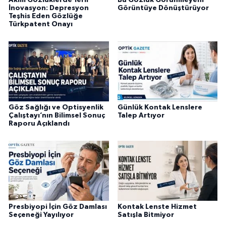
Akıllı Gözlüklerde Yerli
Bu Gözlük Görünmeyeni
İnovasyon: Depresyon
Görüntüye Dönüştürüyor
Teşhis Eden Gözlüğe
Türkpatent Onayı
Göz Sağlığı ve Optisyenlik
Günlük Kontak Lenslere
Çalıştayı’nın Bilimsel Sonuç
Talep Artıyor
Raporu Açıklandı
Presbiyopi İçin Göz Damlası
Kontak Lenste Hizmet
Seçeneği Yayılıyor
Satışla Bitmiyor