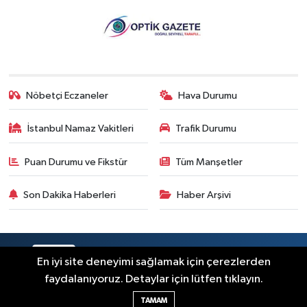
Nöbetçi Eczaneler
Hava Durumu
İstanbul Namaz Vakitleri
Trafik Durumu
Puan Durumu ve Fikstür
Tüm Manşetler
Son Dakika Haberleri
Haber Arşivi
RSS
Copyright © 2026. Her hakkı saklıdır.
En iyi site deneyimi sağlamak için çerezlerden
faydalanıyoruz. Detaylar için lütfen tıklayın.
Haber Yazılımı:
TE Bilişim
TAMAM