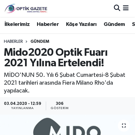
Nöbetçi Eczaneler
İlkelerimiz
Haberler
Köşe Yazıları
Gündem
S
Hava Durumu
HABERLER
GÜNDEM
Mido2020 Optik Fuarı
İstanbul Namaz Vakitleri
2021 Yılına Ertelendi!
Trafik Durumu
MİDO'NUN 50. Yılı 6 Şubat Cumartesi-8 Şubat
2021 tarihleri arasında Fiera Milano Rho'da
Süper Lig Puan Durumu ve Fikstür
yapılacak.
Tüm Manşetler
03.04.2020 - 12:59
306
YAYINLANMA
GÖSTERIM
Son Dakika Haberleri
Haber Arşivi