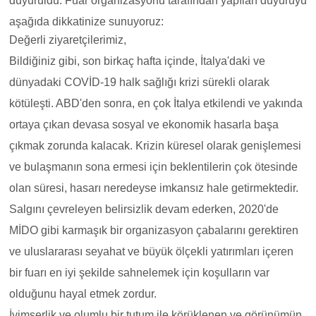
duyuruldu. Fuar organizasyonu tarafından yapılan duyuruyu
aşağıda dikkatinize sunuyoruz:
Değerli ziyaretçilerimiz,
Bildiğiniz gibi, son birkaç hafta içinde, İtalya'daki ve
dünyadaki COVİD-19 halk sağlığı krizi sürekli olarak
kötüleşti. ABD'den sonra, en çok İtalya etkilendi ve yakında
ortaya çıkan devasa sosyal ve ekonomik hasarla başa
çıkmak zorunda kalacak. Krizin küresel olarak genişlemesi
ve bulaşmanın sona ermesi için beklentilerin çok ötesinde
olan süresi, hasarı neredeyse imkansız hale getirmektedir.
Salgını çevreleyen belirsizlik devam ederken, 2020'de
MİDO gibi karmaşık bir organizasyon çabalarını gerektiren
ve uluslararası seyahat ve büyük ölçekli yatırımları içeren
bir fuarı en iyi şekilde sahnelemek için koşulların var
olduğunu hayal etmek zordur.
İyimserlik ve olumlu bir tutum ile körüklenen ve görünümün