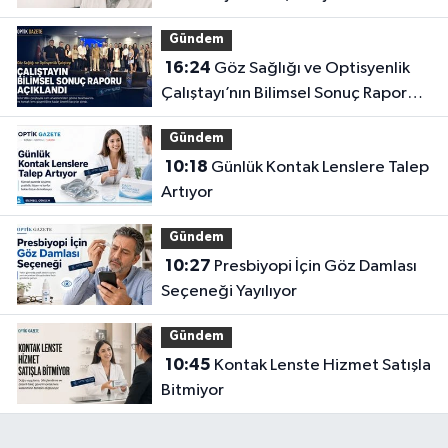
Gündem
16:24
Göz Sağlığı ve Optisyenlik
Çalıştayı’nın Bilimsel Sonuç Raporu
Açıklandı
Gündem
10:18
Günlük Kontak Lenslere Talep
Artıyor
Gündem
10:27
Presbiyopi İçin Göz Damlası
Seçeneği Yayılıyor
Gündem
10:45
Kontak Lenste Hizmet Satışla
Bitmiyor