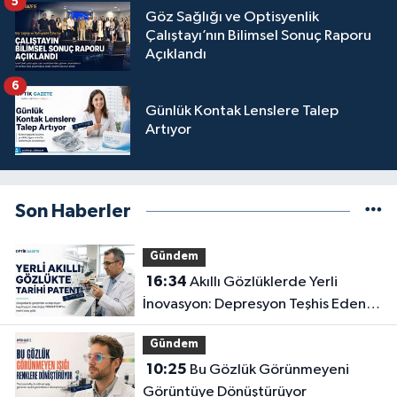
5
Göz Sağlığı ve Optisyenlik
Çalıştayı’nın Bilimsel Sonuç Raporu
Açıklandı
6
Günlük Kontak Lenslere Talep
Artıyor
Son Haberler
Gündem
16:34
Akıllı Gözlüklerde Yerli
İnovasyon: Depresyon Teşhis Eden
Gözlüğe Türkpatent Onayı
Gündem
10:25
Bu Gözlük Görünmeyeni
Görüntüye Dönüştürüyor