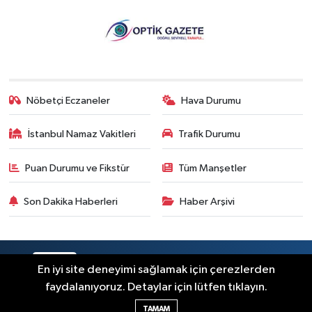
Nöbetçi Eczaneler
Hava Durumu
İstanbul Namaz Vakitleri
Trafik Durumu
Puan Durumu ve Fikstür
Tüm Manşetler
Son Dakika Haberleri
Haber Arşivi
RSS
Copyright © 2026. Her hakkı saklıdır.
En iyi site deneyimi sağlamak için çerezlerden
faydalanıyoruz. Detaylar için lütfen tıklayın.
Haber Yazılımı:
TE Bilişim
TAMAM