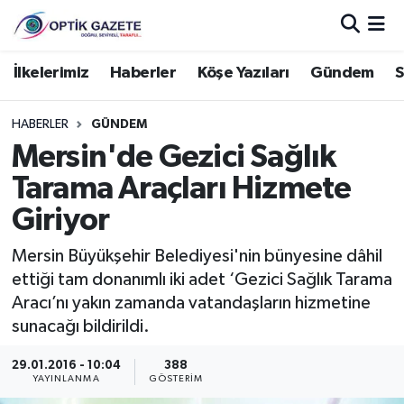
Nöbetçi Eczaneler
İlkelerimiz
Haberler
Köşe Yazıları
Gündem
S
Hava Durumu
HABERLER
GÜNDEM
Mersin'de Gezici Sağlık
İstanbul Namaz Vakitleri
Tarama Araçları Hizmete
Trafik Durumu
Giriyor
Süper Lig Puan Durumu ve Fikstür
Mersin Büyükşehir Belediyesi'nin bünyesine dâhil
ettiği tam donanımlı iki adet ‘Gezici Sağlık Tarama
Tüm Manşetler
Aracı’nı yakın zamanda vatandaşların hizmetine
sunacağı bildirildi.
Son Dakika Haberleri
29.01.2016 - 10:04
388
YAYINLANMA
GÖSTERIM
Haber Arşivi