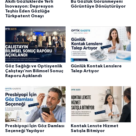
Akıllı Gözlüklerde Yerli
Bu Gözlük Görünmeyeni
İnovasyon: Depresyon
Görüntüye Dönüştürüyor
Teşhis Eden Gözlüğe
Türkpatent Onayı
Göz Sağlığı ve Optisyenlik
Günlük Kontak Lenslere
Çalıştayı’nın Bilimsel Sonuç
Talep Artıyor
Raporu Açıklandı
Presbiyopi İçin Göz Damlası
Kontak Lenste Hizmet
Seçeneği Yayılıyor
Satışla Bitmiyor