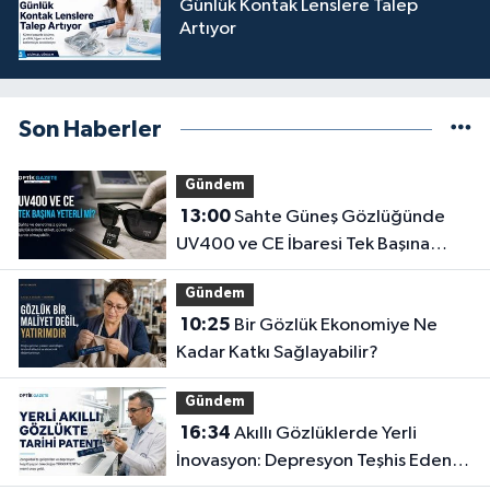
Günlük Kontak Lenslere Talep
Artıyor
Son Haberler
Gündem
13:00
Sahte Güneş Gözlüğünde
UV400 ve CE İbaresi Tek Başına
Yeterli mi?
Gündem
10:25
Bir Gözlük Ekonomiye Ne
Kadar Katkı Sağlayabilir?
Gündem
16:34
Akıllı Gözlüklerde Yerli
İnovasyon: Depresyon Teşhis Eden
Gözlüğe Türkpatent Onayı