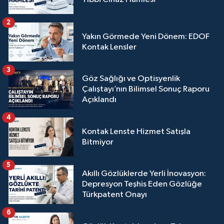
2
Yakın Görmede Yeni Dönem: EDOF
Kontak Lensler
3
Göz Sağlığı ve Optisyenlik
Çalıştayı’nın Bilimsel Sonuç Raporu
Açıklandı
4
Kontak Lenste Hizmet Satışla
Bitmiyor
5
Akıllı Gözlüklerde Yerli İnovasyon:
Depresyon Teşhis Eden Gözlüğe
Türkpatent Onayı
6