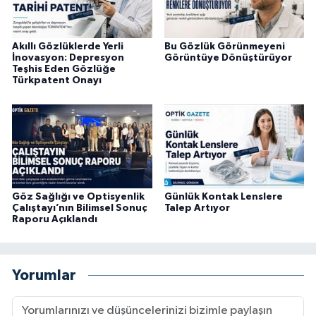
Akıllı Gözlüklerde Yerli
Bu Gözlük Görünmeyeni
İnovasyon: Depresyon
Görüntüye Dönüştürüyor
Teşhis Eden Gözlüğe
Türkpatent Onayı
Göz Sağlığı ve Optisyenlik
Günlük Kontak Lenslere
Çalıştayı’nın Bilimsel Sonuç
Talep Artıyor
Raporu Açıklandı
Yorumlar