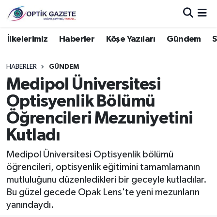
Nöbetçi Eczaneler
İlkelerimiz
Haberler
Köşe Yazıları
Gündem
S
Hava Durumu
HABERLER
GÜNDEM
Medipol Üniversitesi
İstanbul Namaz Vakitleri
Optisyenlik Bölümü
Trafik Durumu
Öğrencileri Mezuniyetini
Kutladı
Süper Lig Puan Durumu ve Fikstür
Medipol Üniversitesi Optisyenlik bölümü
Tüm Manşetler
öğrencileri, optisyenlik eğitimini tamamlamanın
mutluluğunu düzenledikleri bir geceyle kutladılar.
Son Dakika Haberleri
Bu güzel gecede Opak Lens'te yeni mezunların
yanındaydı.
Haber Arşivi