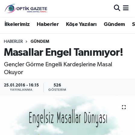
Nöbetçi Eczaneler
İlkelerimiz
Haberler
Köşe Yazıları
Gündem
S
Hava Durumu
HABERLER
GÜNDEM
Masallar Engel Tanımıyor!
İstanbul Namaz Vakitleri
Gençler Görme Engelli Kardeşlerine Masal
Trafik Durumu
Okuyor
Süper Lig Puan Durumu ve Fikstür
25.01.2016 - 16:15
526
YAYINLANMA
GÖSTERIM
Tüm Manşetler
Son Dakika Haberleri
Haber Arşivi