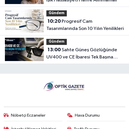
Işık Hassasiyeti Hafife Alınmamalı
Gündem
10:20
Progresif Cam
Tasarımlarında Son 10 Yılın Yenilikleri
Gündem
13:00
Sahte Güneş Gözlüğünde
UV400 ve CE İbaresi Tek Başına
Yeterli mi?
Nöbetçi Eczaneler
Hava Durumu