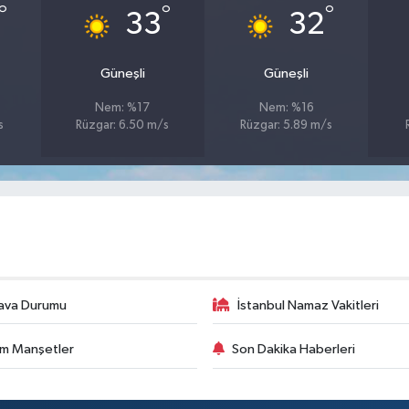
°
°
°
33
32
Güneşli
Güneşli
Nem: %17
Nem: %16
s
Rüzgar: 6.50 m/s
Rüzgar: 5.89 m/s
ava Durumu
İstanbul Namaz Vakitleri
m Manşetler
Son Dakika Haberleri