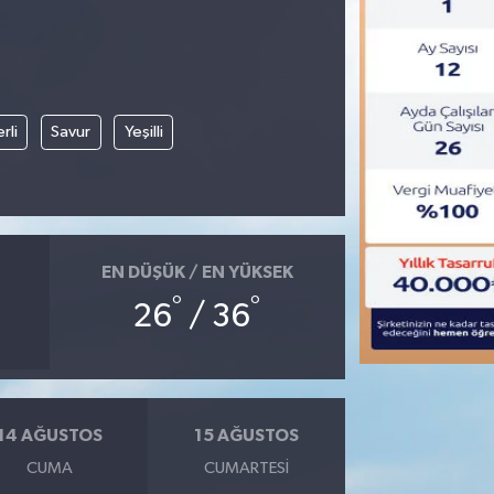
rli
Savur
Yeşilli
EN DÜŞÜK / EN YÜKSEK
°
°
26
/ 36
14 AĞUSTOS
15 AĞUSTOS
CUMA
CUMARTESI