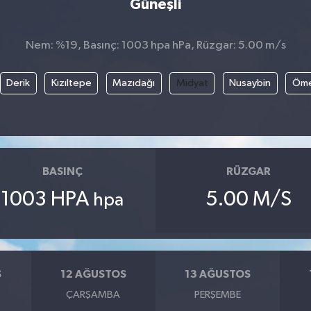
Güneşli
Nem: %19, Basınç: 1003 hpa hPa, Rüzgar: 5.00 m/s
Derik
Kızıltepe
Mazıdağı
Midyat
Nusaybin
Öme
BASINÇ
RÜZGAR
1003 HPA
5.00 M/S
hpa
S
12 AĞUSTOS
13 AĞUSTOS
ÇARŞAMBA
PERŞEMBE