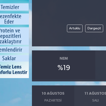
Artuklu
Dargeçit
NEM
%19
10 AĞUSTOS
11 AĞUSTO
PAZARTESI
SALI