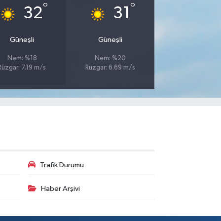
°
°
32
31
Güneşli
Güneşli
Nem: %18
Nem: %20
Rüzgar: 7.19 m/s
Rüzgar: 6.69 m/s
Trafik Durumu
Haber Arşivi