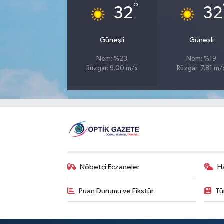
°
32
32
Güneşli
Güneşli
Nem: %23
Nem: %19
Rüzgar: 9.00 m/s
Rüzgar: 7.81 m/
Nöbetçi Eczaneler
H
Puan Durumu ve Fikstür
Tü