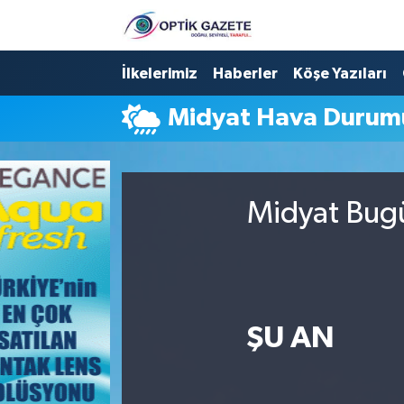
Nöbetçi Eczaneler
İlkelerimiz
Haberler
Köşe Yazıları
Midyat Hava Durum
Hava Durumu
İstanbul Namaz Vakitleri
Midyat Bugü
Trafik Durumu
Süper Lig Puan Durumu ve Fikstür
Tüm Manşetler
ŞU AN
Son Dakika Haberleri
Haber Arşivi