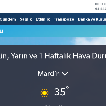
BITCO
64.84
DOLA
47,74
Gündem
Sağlık
Etkinlik
Transpoze
Banka ve Kuru
EURO
55,25
u
STERL
64,481
GRAM 
6660.
BİST1
n, Yarın ve 1 Haftalık Hava Du
13.779
Mardin
°
35