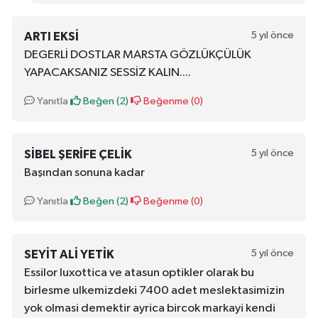
5 yıl önce
ARTI EKSİ
DEGERLİ DOSTLAR MARSTA GÖZLÜKÇÜLÜK
YAPACAKSANIZ SESSİZ KALIN....
Yanıtla
Beğen (
2
)
Beğenme (
0
)
5 yıl önce
SIBEL ŞERIFE ÇELIK
Başından sonuna kadar
Yanıtla
Beğen (
2
)
Beğenme (
0
)
5 yıl önce
SEYIT ALI YETIK
Essilor luxottica ve atasun optikler olarak bu
birlesme ulkemizdeki 7400 adet meslektasimizin
yok olmasi demektir ayrica bircok markayi kendi