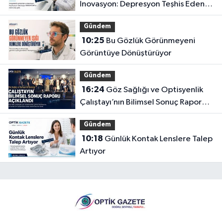
İnovasyon: Depresyon Teşhis Eden
Gözlüğe Türkpatent Onayı
Gündem
10:25
Bu Gözlük Görünmeyeni
Görüntüye Dönüştürüyor
Gündem
16:24
Göz Sağlığı ve Optisyenlik
Çalıştayı’nın Bilimsel Sonuç Raporu
Açıklandı
Gündem
10:18
Günlük Kontak Lenslere Talep
Artıyor