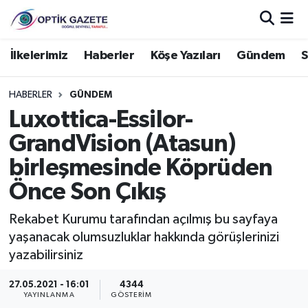
Nöbetçi Eczaneler
İlkelerimiz
Haberler
Köşe Yazıları
Gündem
S
Hava Durumu
HABERLER
GÜNDEM
Luxottica-Essilor-
İstanbul Namaz Vakitleri
GrandVision (Atasun)
Trafik Durumu
birleşmesinde Köprüden
Önce Son Çıkış
Süper Lig Puan Durumu ve Fikstür
Rekabet Kurumu tarafından açılmış bu sayfaya
Tüm Manşetler
yaşanacak olumsuzluklar hakkında görüşlerinizi
yazabilirsiniz
Son Dakika Haberleri
27.05.2021 - 16:01
4344
YAYINLANMA
GÖSTERIM
Haber Arşivi