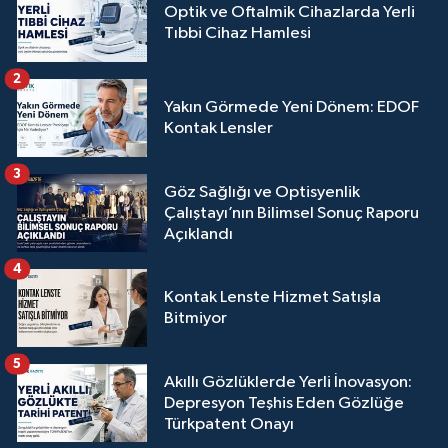
Optik ve Oftalmik Cihazlarda Yerli
Tıbbi Cihaz Hamlesi
2
Yakın Görmede Yeni Dönem: EDOF
Kontak Lensler
3
Göz Sağlığı ve Optisyenlik
Çalıştayı’nın Bilimsel Sonuç Raporu
Açıklandı
4
Kontak Lenste Hizmet Satışla
Bitmiyor
5
Akıllı Gözlüklerde Yerli İnovasyon:
Depresyon Teşhis Eden Gözlüğe
Türkpatent Onayı