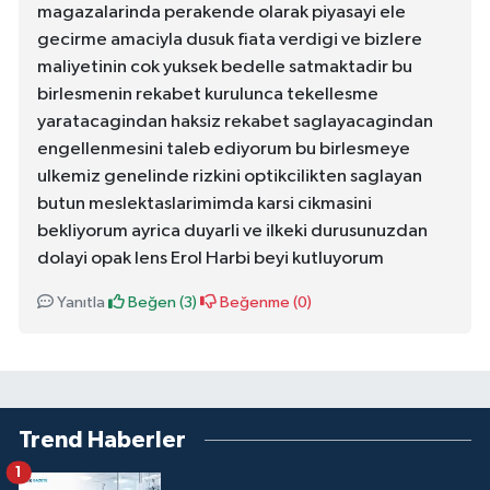
magazalarinda perakende olarak piyasayi ele
gecirme amaciyla dusuk fiata verdigi ve bizlere
maliyetinin cok yuksek bedelle satmaktadir bu
birlesmenin rekabet kurulunca tekellesme
yaratacagindan haksiz rekabet saglayacagindan
engellenmesini taleb ediyorum bu birlesmeye
ulkemiz genelinde rizkini optikcilikten saglayan
butun meslektaslarimimda karsi cikmasini
bekliyorum ayrica duyarli ve ilkeki durusunuzdan
dolayi opak lens Erol Harbi beyi kutluyorum
Yanıtla
Beğen (
3
)
Beğenme (
0
)
Trend Haberler
1