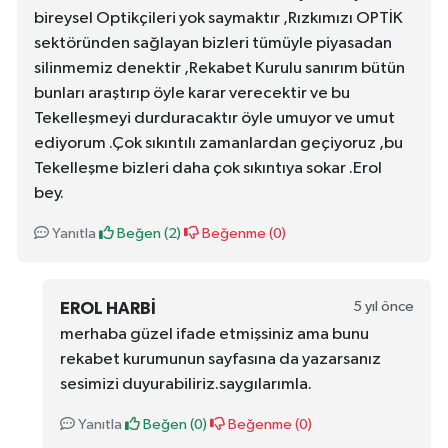
bireysel Optikçileri yok saymaktır ,Rızkımızı OPTİK
sektöründen sağlayan bizleri tümüyle piyasadan
silinmemiz denektir ,Rekabet Kurulu sanırım bütün
bunları araştırıp öyle karar verecektir ve bu
Tekelleşmeyi durduracaktır öyle umuyor ve umut
ediyorum .Çok sıkıntılı zamanlardan geçiyoruz ,bu
Tekelleşme bizleri daha çok sıkıntıya sokar .Erol
bey.
Yanıtla
Beğen (
2
)
Beğenme (
0
)
5 yıl önce
EROL HARBI
merhaba güzel ifade etmişsiniz ama bunu
rekabet kurumunun sayfasına da yazarsanız
sesimizi duyurabiliriz.saygılarımla.
Yanıtla
Beğen (
0
)
Beğenme (
0
)