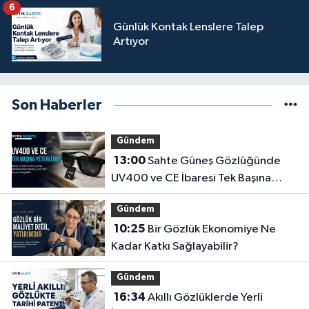
6
Günlük Kontak Lenslere Talep
Artıyor
Son Haberler
Gündem
13:00
Sahte Güneş Gözlüğünde
UV400 ve CE İbaresi Tek Başına
Yeterli mi?
Gündem
10:25
Bir Gözlük Ekonomiye Ne
Kadar Katkı Sağlayabilir?
Gündem
16:34
Akıllı Gözlüklerde Yerli