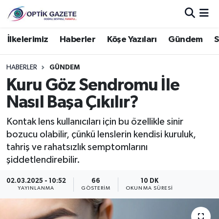
Nöbetçi Eczaneler
İlkelerimiz
Haberler
Köşe Yazıları
Gündem
S
Hava Durumu
HABERLER
GÜNDEM
Kuru Göz Sendromu İle
İstanbul Namaz Vakitleri
Nasıl Başa Çıkılır?
Trafik Durumu
Kontak lens kullanıcıları için bu özellikle sinir
bozucu olabilir, çünkü lenslerin kendisi kuruluk,
Süper Lig Puan Durumu ve Fikstür
tahriş ve rahatsızlık semptomlarını
şiddetlendirebilir.
Tüm Manşetler
02.03.2025 - 10:52
66
10 DK
Son Dakika Haberleri
YAYINLANMA
GÖSTERIM
OKUNMA SÜRESI
Haber Arşivi