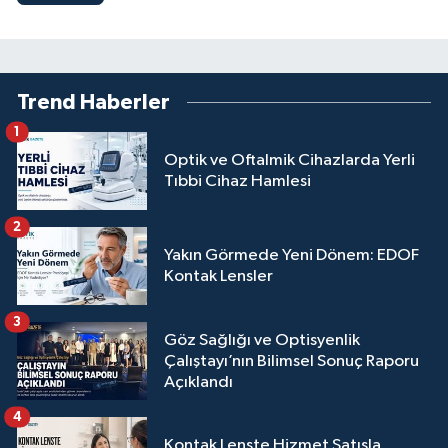
Trend Haberler
1
Optik ve Oftalmik Cihazlarda Yerli
Tıbbi Cihaz Hamlesi
2
Yakın Görmede Yeni Dönem: EDOF
Kontak Lensler
3
Göz Sağlığı ve Optisyenlik
Çalıştayı’nın Bilimsel Sonuç Raporu
Açıklandı
4
Kontak Lenste Hizmet Satışla