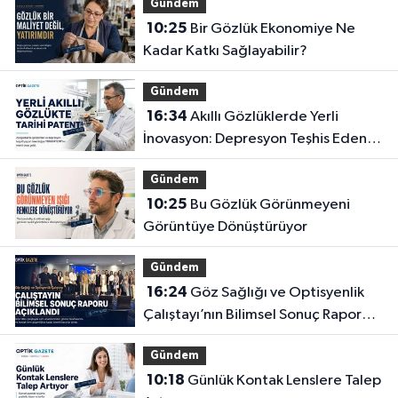
Gündem
10:25
Bir Gözlük Ekonomiye Ne
Kadar Katkı Sağlayabilir?
Gündem
16:34
Akıllı Gözlüklerde Yerli
İnovasyon: Depresyon Teşhis Eden
Gözlüğe Türkpatent Onayı
Gündem
10:25
Bu Gözlük Görünmeyeni
Görüntüye Dönüştürüyor
Gündem
16:24
Göz Sağlığı ve Optisyenlik
Çalıştayı’nın Bilimsel Sonuç Raporu
Açıklandı
Gündem
10:18
Günlük Kontak Lenslere Talep