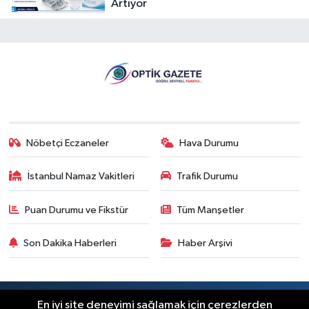
Artıyor
Nöbetçi Eczaneler
Hava Durumu
İstanbul Namaz Vakitleri
Trafik Durumu
Puan Durumu ve Fikstür
Tüm Manşetler
Son Dakika Haberleri
Haber Arşivi
RSS
Copyright © 2026. Her hakkı saklıdır.
En iyi site deneyimi sağlamak için çerezlerden