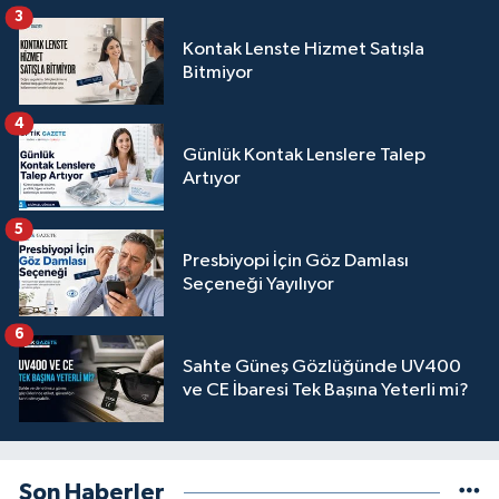
3
Kontak Lenste Hizmet Satışla
Bitmiyor
4
Günlük Kontak Lenslere Talep
Artıyor
5
Presbiyopi İçin Göz Damlası
Seçeneği Yayılıyor
6
Sahte Güneş Gözlüğünde UV400
ve CE İbaresi Tek Başına Yeterli mi?
Son Haberler