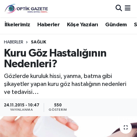
Nöbetçi Eczaneler
İlkelerimiz
Haberler
Köşe Yazıları
Gündem
S
Hava Durumu
HABERLER
SAĞLIK
Kuru Göz Hastalığının
İstanbul Namaz Vakitleri
Nedenleri?
Trafik Durumu
Gözlerde kuruluk hissi, yanma, batma gibi
şikayetler yapan kuru göz hastalığının nedenleri
Süper Lig Puan Durumu ve Fikstür
ve tedavisi...
Tüm Manşetler
24.11.2015 - 10:47
550
YAYINLANMA
GÖSTERIM
Son Dakika Haberleri
Haber Arşivi