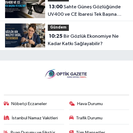
13:00
Sahte Güneş Gözlüğünde
UV400 ve CE İbaresi Tek Başına
Yeterli mi?
Gündem
10:25
Bir Gözlük Ekonomiye Ne
Kadar Katkı Sağlayabilir?
Nöbetçi Eczaneler
Hava Durumu
İstanbul Namaz Vakitleri
Trafik Durumu
Puan Durumu ve Fikstür
Tüm Manşetler