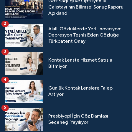
Göz Sağlığı ve Optisyenlik
Çalıştayı’nın Bilimsel Sonuç Raporu
Açıklandı
2
Akıllı Gözlüklerde Yerli İnovasyon:
Depresyon Teşhis Eden Gözlüğe
Türkpatent Onayı
3
Kontak Lenste Hizmet Satışla
Bitmiyor
4
Günlük Kontak Lenslere Talep
Artıyor
5
Presbiyopi İçin Göz Damlası
Seçeneği Yayılıyor