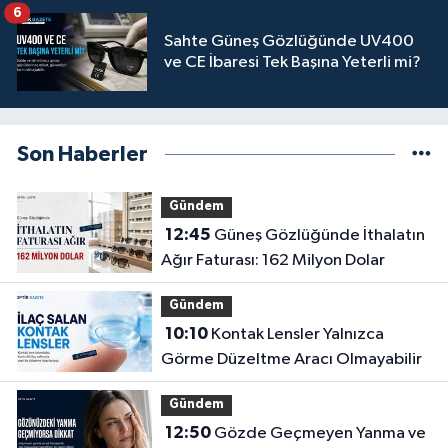
6
Sahte Güneş Gözlüğünde UV400
ve CE İbaresi Tek Başına Yeterli mi?
Son Haberler
Gündem
12:45
Güneş Gözlüğünde İthalatın
Ağır Faturası: 162 Milyon Dolar
Gündem
10:10
Kontak Lensler Yalnızca
Görme Düzeltme Aracı Olmayabilir
Gündem
12:50
Gözde Geçmeyen Yanma ve