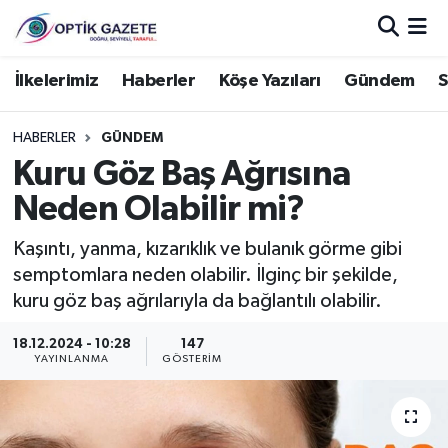
Nöbetçi Eczaneler
İlkelerimiz
Haberler
Köşe Yazıları
Gündem
S
Hava Durumu
HABERLER
GÜNDEM
Kuru Göz Baş Ağrısına
İstanbul Namaz Vakitleri
Neden Olabilir mi?
Trafik Durumu
Kaşıntı, yanma, kızarıklık ve bulanık görme gibi
semptomlara neden olabilir. İlginç bir şekilde,
Süper Lig Puan Durumu ve Fikstür
kuru göz baş ağrılarıyla da bağlantılı olabilir.
Tüm Manşetler
18.12.2024 - 10:28
147
YAYINLANMA
GÖSTERIM
Son Dakika Haberleri
Haber Arşivi