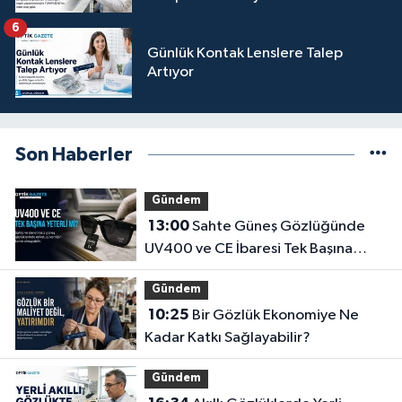
6
Günlük Kontak Lenslere Talep
Artıyor
Son Haberler
Gündem
13:00
Sahte Güneş Gözlüğünde
UV400 ve CE İbaresi Tek Başına
Yeterli mi?
Gündem
10:25
Bir Gözlük Ekonomiye Ne
Kadar Katkı Sağlayabilir?
Gündem