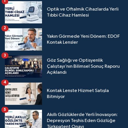
1
Optik ve Oftalmik Cihazlarda Yerli
Tıbbi Cihaz Hamlesi
2
Yakın Görmede Yeni Dönem: EDOF
Kontak Lensler
3
Göz Sağlığı ve Optisyenlik
Çalıştayı’nın Bilimsel Sonuç Raporu
Açıklandı
4
Kontak Lenste Hizmet Satışla
Bitmiyor
5
Akıllı Gözlüklerde Yerli İnovasyon:
Depresyon Teşhis Eden Gözlüğe
Türkpatent Onayı