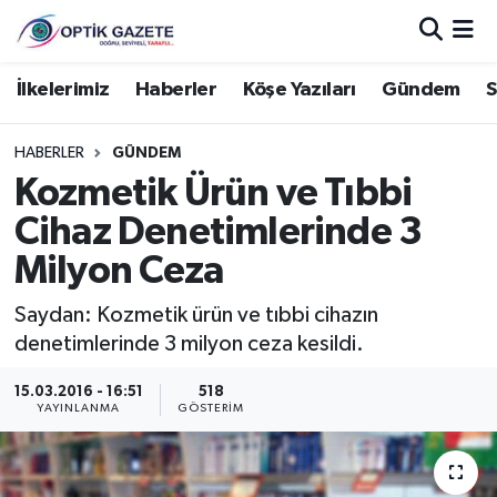
Nöbetçi Eczaneler
İlkelerimiz
Haberler
Köşe Yazıları
Gündem
S
Hava Durumu
HABERLER
GÜNDEM
Kozmetik Ürün ve Tıbbi
İstanbul Namaz Vakitleri
Cihaz Denetimlerinde 3
Trafik Durumu
Milyon Ceza
Süper Lig Puan Durumu ve Fikstür
Saydan: Kozmetik ürün ve tıbbi cihazın
denetimlerinde 3 milyon ceza kesildi.
Tüm Manşetler
15.03.2016 - 16:51
518
YAYINLANMA
GÖSTERIM
Son Dakika Haberleri
Haber Arşivi