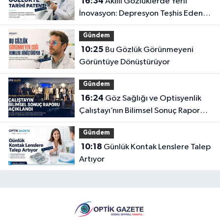
16:34
Akıllı Gözlüklerde Yerli
İnovasyon: Depresyon Teşhis Eden
Gözlüğe Türkpatent Onayı
Gündem
10:25
Bu Gözlük Görünmeyeni
Görüntüye Dönüştürüyor
Gündem
16:24
Göz Sağlığı ve Optisyenlik
Çalıştayı’nın Bilimsel Sonuç Raporu
Açıklandı
Gündem
10:18
Günlük Kontak Lenslere Talep
Artıyor