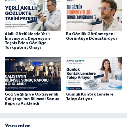
Akıllı Gözlüklerde Yerli
Bu Gözlük Görünmeyeni
İnovasyon: Depresyon
Görüntüye Dönüştürüyor
Teşhis Eden Gözlüğe
Türkpatent Onayı
Göz Sağlığı ve Optisyenlik
Günlük Kontak Lenslere
Çalıştayı’nın Bilimsel Sonuç
Talep Artıyor
Raporu Açıklandı
Yorumlar