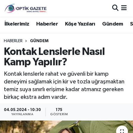
Nöbetçi Eczaneler
İlkelerimiz
Haberler
Köşe Yazıları
Gündem
S
Hava Durumu
HABERLER
GÜNDEM
Kontak Lenslerle Nasıl
İstanbul Namaz Vakitleri
Kamp Yapılır?
Trafik Durumu
Kontak lenslerle rahat ve güvenli bir kamp
deneyimi sağlamak için kir ve tozla uğraşmaktan
Süper Lig Puan Durumu ve Fikstür
temiz suya sınırlı erişime kadar atmanız gereken
birkaç ekstra adım vardır.
Tüm Manşetler
04.05.2024 - 10:30
175
Son Dakika Haberleri
YAYINLANMA
GÖSTERIM
Haber Arşivi