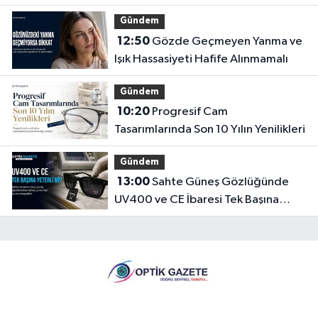
Gündem
12:50
Gözde Geçmeyen Yanma ve
Işık Hassasiyeti Hafife Alınmamalı
Gündem
10:20
Progresif Cam
Tasarımlarında Son 10 Yılın Yenilikleri
Gündem
13:00
Sahte Güneş Gözlüğünde
UV400 ve CE İbaresi Tek Başına
Yeterli mi?