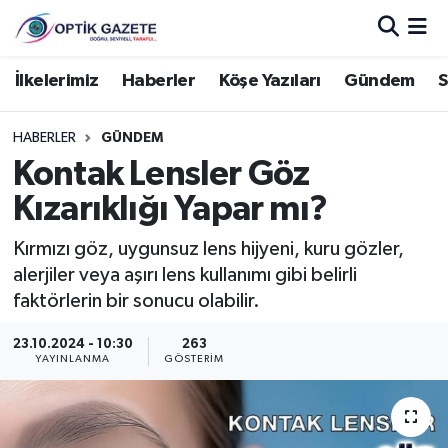
Nöbetçi Eczaneler
İlkelerimiz
Haberler
Köşe Yazıları
Gündem
S
Hava Durumu
HABERLER
GÜNDEM
Kontak Lensler Göz
İstanbul Namaz Vakitleri
Kızarıklığı Yapar mı?
Trafik Durumu
Kırmızı göz, uygunsuz lens hijyeni, kuru gözler,
alerjiler veya aşırı lens kullanımı gibi belirli
Süper Lig Puan Durumu ve Fikstür
faktörlerin bir sonucu olabilir.
Tüm Manşetler
23.10.2024 - 10:30
263
YAYINLANMA
GÖSTERIM
Son Dakika Haberleri
Haber Arşivi