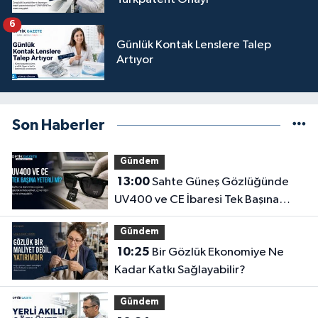
6
Günlük Kontak Lenslere Talep
Artıyor
Son Haberler
Gündem
13:00
Sahte Güneş Gözlüğünde
UV400 ve CE İbaresi Tek Başına
Yeterli mi?
Gündem
10:25
Bir Gözlük Ekonomiye Ne
Kadar Katkı Sağlayabilir?
Gündem