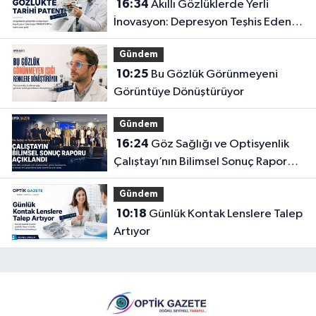
16:34
Akıllı Gözlüklerde Yerli
İnovasyon: Depresyon Teşhis Eden
Gözlüğe Türkpatent Onayı
Gündem
10:25
Bu Gözlük Görünmeyeni
Görüntüye Dönüştürüyor
Gündem
16:24
Göz Sağlığı ve Optisyenlik
Çalıştayı’nın Bilimsel Sonuç Raporu
Açıklandı
Gündem
10:18
Günlük Kontak Lenslere Talep
Artıyor