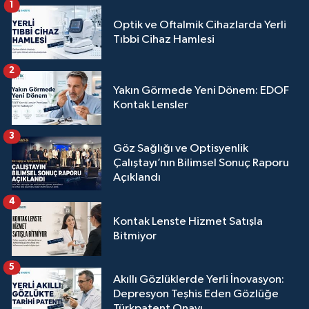
1
Optik ve Oftalmik Cihazlarda Yerli
Tıbbi Cihaz Hamlesi
2
Yakın Görmede Yeni Dönem: EDOF
Kontak Lensler
3
Göz Sağlığı ve Optisyenlik
Çalıştayı’nın Bilimsel Sonuç Raporu
Açıklandı
4
Kontak Lenste Hizmet Satışla
Bitmiyor
5
Akıllı Gözlüklerde Yerli İnovasyon:
Depresyon Teşhis Eden Gözlüğe
Türkpatent Onayı