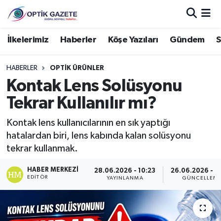
Nöbetçi Eczaneler
İlkelerimiz
Haberler
Köşe Yazıları
Gündem
S
Hava Durumu
HABERLER
OPTIK ÜRÜNLER
Kontak Lens Solüsyonu
İstanbul Namaz Vakitleri
Tekrar Kullanılır mı?
Trafik Durumu
Kontak lens kullanıcılarının en sık yaptığı
hatalardan biri, lens kabında kalan solüsyonu
Süper Lig Puan Durumu ve Fikstür
tekrar kullanmak.
Tüm Manşetler
HABER MERKEZI
28.06.2026 - 10:23
26.06.2026 - 2
EDITÖR
YAYINLANMA
GÜNCELLEM
Son Dakika Haberleri
Haber Arşivi