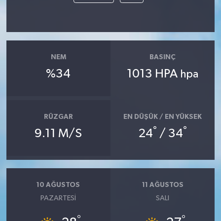
NEM
BASINÇ
%34
1013 HPA
hpa
RÜZGAR
EN DÜŞÜK / EN YÜKSEK
°
°
9.11 M/S
24
/ 34
10 AĞUSTOS
11 AĞUSTOS
PAZARTESI
SALI
°
°