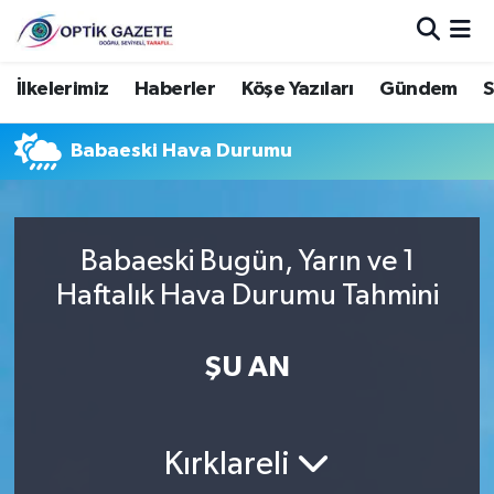
Nöbetçi Eczaneler
İlkelerimiz
Haberler
Köşe Yazıları
Gündem
S
Hava Durumu
Babaeski Hava Durumu
İstanbul Namaz Vakitleri
Trafik Durumu
Babaeski Bugün, Yarın ve 1
Haftalık Hava Durumu Tahmini
Süper Lig Puan Durumu ve Fikstür
ŞU AN
Tüm Manşetler
Son Dakika Haberleri
Kırklareli
Haber Arşivi