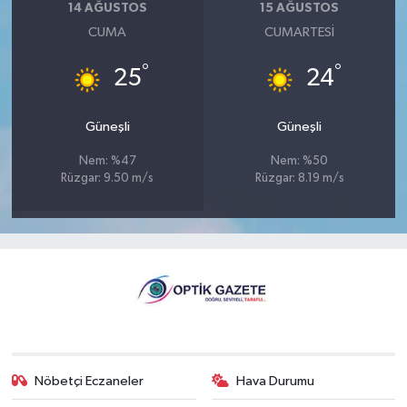
14 AĞUSTOS
15 AĞUSTOS
CUMA
CUMARTESI
°
°
25
24
Güneşli
Güneşli
Nem: %47
Nem: %50
Rüzgar: 9.50 m/s
Rüzgar: 8.19 m/s
Nöbetçi Eczaneler
Hava Durumu