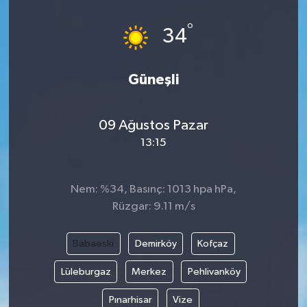
°
34
Güneşli
09 Ağustos Pazar
13:15
Nem: %34, Basınç: 1013 hpa hPa,
Rüzgar: 9.11 m/s
Babaeski
Demirköy
Kofçaz
Lüleburgaz
Merkez
Pehlivanköy
Pınarhisar
Vize