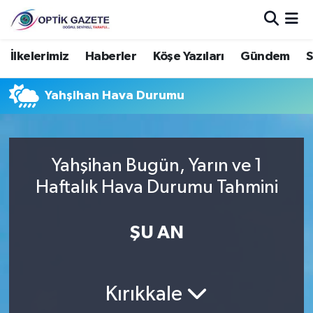
Nöbetçi Eczaneler
İlkelerimiz
Haberler
Köşe Yazıları
Gündem
S
Hava Durumu
Yahşihan Hava Durumu
İstanbul Namaz Vakitleri
Trafik Durumu
Yahşihan Bugün, Yarın ve 1
Haftalık Hava Durumu Tahmini
Süper Lig Puan Durumu ve Fikstür
ŞU AN
Tüm Manşetler
Son Dakika Haberleri
Kırıkkale
Haber Arşivi