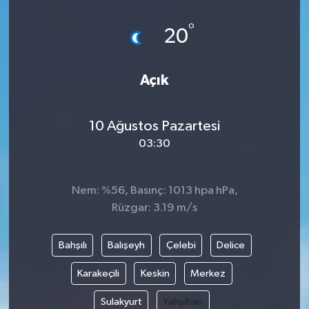
°
20
Açık
10 Ağustos Pazartesi
03:30
Nem: %56, Basınç: 1013 hpa hPa,
Rüzgar: 3.19 m/s
Bahşılı
Balışeyh
Çelebi
Delice
Karakeçili
Keskin
Merkez
Sulakyurt
Yahşihan