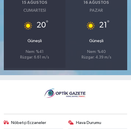
15 AĞUSTOS
16 AĞUSTOS
CUMARTESI
PAZAR
°
°
20
21
Güneşli
Güneşli
Nem: %41
Nem: %40
Rüzgar: 6.61 m/s
Rüzgar: 4.39 m/s
Nöbetçi Eczaneler
Hava Durumu