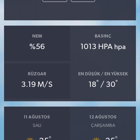
NEM
BASINÇ
%56
1013 HPA
hpa
RÜZGAR
EN DÜŞÜK / EN YÜKSEK
°
°
3.19 M/S
18
/ 30
11 AĞUSTOS
12 AĞUSTOS
SALI
ÇARŞAMBA
°
°